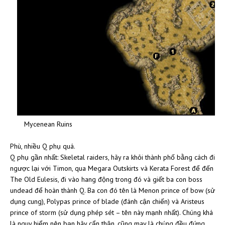
Mycenean Ruins
Phù, nhiều Q phụ quá.
Q phụ gần nhất: Skeletal raiders, hãy ra khỏi thành phố bằng cách đi
ngược lại với Timon, qua Megara Outskirts và Kerata Forest để đến
The Old Eulesis, đi vào hang động trong đó và giết ba con boss
undead để hoàn thành Q. Ba con đó tên là Menon prince of bow (sử
dụng cung), Polypas prince of blade (đánh cận chiến) và Aristeus
prince of storm (sử dụng phép sét – tên này mạnh nhất). Chúng khá
là nguy hiểm nên bạn hãy cẩn thận, cũng may là chúng đều đứng