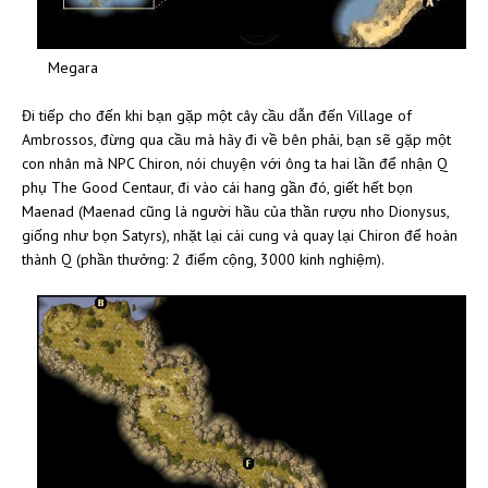
Megara
Đi tiếp cho đến khi bạn gặp một cây cầu dẫn đến Village of
Ambrossos, đừng qua cầu mà hãy đi về bên phải, bạn sẽ gặp một
con nhân mã NPC Chiron, nói chuyện với ông ta hai lần để nhận Q
phụ The Good Centaur, đi vào cái hang gần đó, giết hết bọn
Maenad (Maenad cũng là người hầu của thần rượu nho Dionysus,
giống như bọn Satyrs), nhặt lại cái cung và quay lại Chiron để hoàn
thành Q (phần thưởng: 2 điểm cộng, 3000 kinh nghiệm).