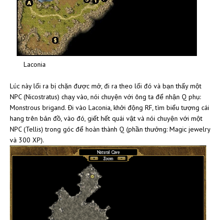
Laconia
Lúc này lối ra bị chặn được mở, đi ra theo lối đó và bạn thấy một
NPC (Nicostratus) chạy vào, nói chuyện với ông ta để nhận Q phụ:
Monstrous brigand. Đi vào Laconia, khởi động RF, tìm biểu tượng cái
hang trên bản đồ, vào đó, giết hết quái vật và nói chuyện với một
NPC (Tellis) trong góc để hoàn thành Q (phần thưởng: Magic jewelry
và 300 XP).