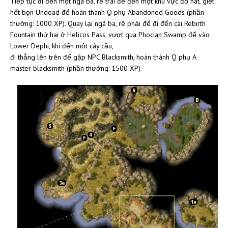
Tiếp tục đi đến một ngã ba, rẽ trái để đến một khu vực đổ nát, giết
hết bọn Undead để hoàn thành Q phụ Abandoned Goods (phần
thưởng: 1000 XP). Quay lại ngã ba, rẽ phải để đi đến cái Rebirth
Fountain thứ hai ở Helicos Pass, vượt qua Phocian Swamp để vào
Lower Dephi, khi đến một cây cầu,
đi thẳng lên trên để gặp NPC Blacksmith, hoàn thành Q phụ A
master blacksmith (phần thưởng: 1500 XP).