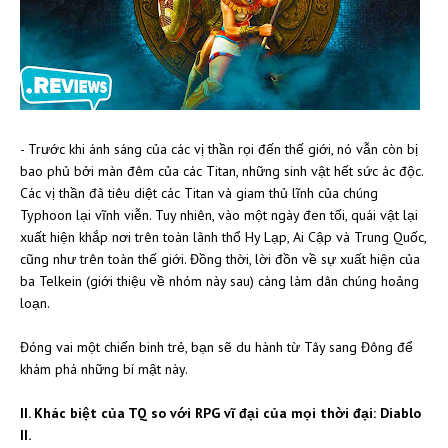
- Trước khi ánh sáng của các vị thần rọi đến thế giới, nó vẫn còn bị
bao phủ bởi màn đêm của các Titan, những sinh vật hết sức ác độc.
Các vị thần đã tiêu diệt các Titan và giam thủ lĩnh của chúng
Typhoon lại vĩnh viễn. Tuy nhiên, vào một ngày đen tối, quái vật lại
xuất hiện khắp nơi trên toàn lãnh thổ Hy Lạp, Ai Cập và Trung Quốc,
cũng như trên toàn thế giới. Đồng thời, lời đồn về sự xuất hiện của
ba Telkein (giới thiệu về nhóm này sau) càng làm dân chúng hoảng
loạn.
Đóng vai một chiến binh trẻ, bạn sẽ du hành từ Tây sang Đông để
khám phá những bí mật này.
II. Khác biệt của TQ so với RPG vĩ đại của mọi thời đại: Diablo
II.