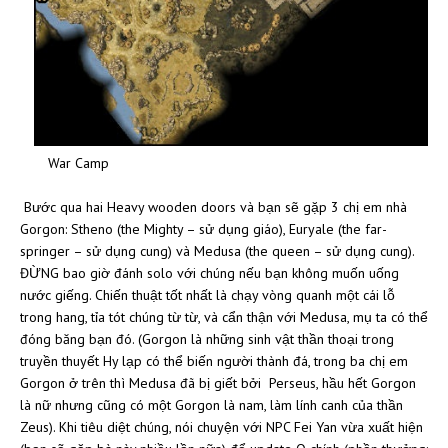
War Camp
Bước qua hai Heavy wooden doors và bạn sẽ gặp 3 chị em nhà
Gorgon: Stheno (the Mighty – sử dụng giáo), Euryale (the far-
springer – sử dụng cung) và Medusa (the queen – sử dụng cung).
ĐỪNG bao giờ đánh solo với chúng nếu bạn không muốn uống
nước giếng. Chiến thuật tốt nhất là chạy vòng quanh một cái lỗ
trong hang, tỉa tót chúng từ từ, và cẩn thận với Medusa, mụ ta có thể
đóng băng bạn đó. (Gorgon là những sinh vật thần thoại trong
truyền thuyết Hy lạp có thể biến người thành đá, trong ba chị em
Gorgon ở trên thì Medusa đã bị giết bởi Perseus, hầu hết Gorgon
là nữ nhưng cũng có một Gorgon là nam, làm lính canh của thần
Zeus). Khi tiêu diệt chúng, nói chuyện với NPC Fei Yan vừa xuất hiện