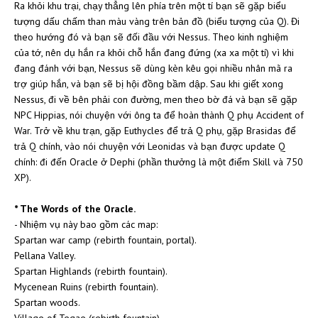
Ra khỏi khu trại, chạy thẳng lên phía trên một tí bạn sẽ gặp biểu
tượng dấu chấm than màu vàng trên bản đồ (biểu tượng của Q). Đi
theo hướng đó và bạn sẽ đối đầu với Nessus. Theo kinh nghiệm
của tớ, nên dụ hắn ra khỏi chỗ hắn đang đứng (xa xa một tí) vì khi
đang đánh với bạn, Nessus sẽ dùng kèn kêu gọi nhiều nhân mã ra
trợ giúp hắn, và bạn sẽ bị hội đồng bầm dập. Sau khi giết xong
Nessus, đi về bên phải con đường, men theo bờ đá và bạn sẽ gặp
NPC Hippias, nói chuyện với ông ta để hoàn thành Q phụ Accident of
War. Trở về khu trạn, gặp Euthycles để trả Q phụ, gặp Brasidas để
trả Q chính, vào nói chuyện với Leonidas và bạn được update Q
chính: đi đến Oracle ở Dephi (phần thưởng là một điểm Skill và 750
XP).
* The Words of the Oracle.
- Nhiệm vụ này bao gồm các map:
Spartan war camp (rebirth fountain, portal).
Pellana Valley.
Spartan Highlands (rebirth fountain).
Mycenean Ruins (rebirth fountain).
Spartan woods.