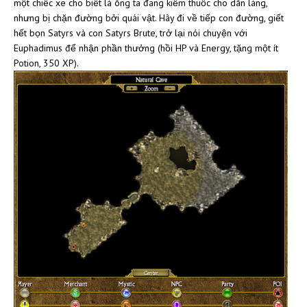
một chiếc xe cho biết là ông ta đang kiếm thuốc cho dân làng,
nhưng bị chặn đường bởi quái vật. Hãy đi về tiếp con đường, giết
hết bọn Satyrs và con Satyrs Brute, trở lại nói chuyện với
Euphadimus để nhận phần thưởng (hồi HP và Energy, tặng một ít
Potion, 350 XP).