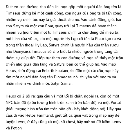
Đi theo con đường cho đến khi bạn gặp một người đàn ông tên là
Timaeus đứng kế một cánh đồng, con ngựa của ông ta bị tấn công,
nhiệm vụ chính lúc này là giải thoát cho nó. Vào cánh đồng, giết hai
con Satyrs và một con Boar, quay trở lại Timaeus để hoàn thành
nhiệm vụ (nói thêm một tí: Timaeus chính là chữ dùng để miêu tả
mô hình của vũ trụ, do một người Hy Lạp cổ tên là Plato tạo ra và
trong thần thoại Hy Lạp, Satyrs chính là người hầu của thần rượu
nho Dionysus). Timaeus sẽ cho biết là nhiều người trong làng cần
thêm sự giúp đỡ. Tiếp tục theo con đường và bạn sẽ thấy một trận
chiến nhỏ giữa dân làng và Satyrs, bạn có thể giúp họ. Vào map
Helos, khởi động cái Rebirth Foutain, khi đến một cái cầu, bạn hãy
tìm một người đàn ông tên Diomedes, nói chuyện với ông ta và
nhận nhiệm vụ chính mới: Satyr Saman.
Helos có 2 lối ra: qua cầu và một lối bị chặn, ngoài ra, còn có một
NPC bán đồ (biểu tượng hình tròn xanh trên bản đồ) và một Portal
(biểu tượng hình tròn tím trên bản đồ - hãy khởi động nó). Hãy qua
cầu, đi vào Helos Farmland, giết tất cả quái vật trong map này để
luyện lever, ở đây cũng có một số chest, hãy mở nó để kiếm Items
và Potion.