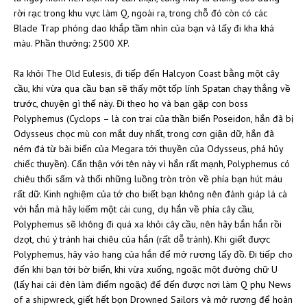
rời rạc trong khu vực làm Q, ngoài ra, trong chỗ đó còn có các
Blade Trap phóng dao khắp tầm nhìn của bạn và lấy đi kha khá
máu. Phần thưởng: 2500 XP.
Ra khỏi The Old Eulesis, đi tiếp đến Halcyon Coast bằng một cây
cầu, khi vừa qua cầu bạn sẽ thấy một tốp lính Spatan chạy thẳng về
trước, chuyện gì thế này. Đi theo họ và bạn gặp con boss
Polyphemus (Cyclops – là con trai của thần biển Poseidon, hắn đã bị
Odysseus chọc mù con mắt duy nhất, trong cơn giận dữ, hắn đã
ném đá từ bãi biển của Megara tới thuyền của Odysseus, phá hủy
chiếc thuyền). Cẩn thận với tên này vì hắn rất mạnh, Polyphemus có
chiêu thổi sấm và thổi những luồng tròn tròn về phía bạn hút máu
rất dữ. Kinh nghiệm của tớ cho biết bạn không nên đánh giáp lá cà
với hắn mà hãy kiếm một cái cung¸ dụ hắn về phía cây cầu,
Polyphemus sẽ không đi quá xa khỏi cây cầu, nên hãy bắn hắn rồi
dzọt, chú ý tránh hai chiêu của hắn (rất dễ tránh). Khi giết được
Polyphemus, hãy vào hang của hắn để mở rương lấy đồ. Đi tiếp cho
đến khi bạn tới bờ biển, khi vừa xuống, ngoặc một đường chữ U
(lấy hai cái đèn làm điểm ngoặc) để đến được nơi làm Q phụ News
of a shipwreck, giết hết bọn Drowned Sailors và mở rương để hoàn