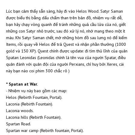
Lúc bạn cảm thấy sẵn sàng, hãy đi vào Helos Wood. Satyr Saman
được biểu thị bằng dấu chấm than trên bản đồ, nhiệm vụ rất dễ,
bạn hãy chạy vòng quanh để tránh những quả cầu lửa của nó, giết
những con Satyr nhỏ trước, sau đó xử lý nó, nhớ mang theo một ít
máu. Khi Satyr Saman chết, mở những hòm đồ sau lưng nó để kiếm
Items, rồi quay về Helos để trả Quest và nhận phần thưởng (1000
gold và 150 XP). Quest chính được update: đi tìm thủ lĩnh của quân
Spatan: Leonidas (Leonidas chính là tên vua của người Spatar, điều
quân đánh với quân đội của người Perxians, chỉ huy bởi Xeres, cái
này bạn nào coi phim 300 chắc rõ )
* Spatan at War.
- Nhiệm vụ này bao gồm các map:
Helos (Rebirth Fountain, Portal).
Laconia (Rebirth Fountain).
Laconia woods.
Laconia hills (Rebirth Fountain).
Spartan Road.
Spartan war camp (Rebirth fountain, Portal).