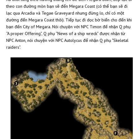
theo con đường mòn bạn sẽ đến Megara Coast (có thể bạn sẽ đi
lạc qua Arcadia và Tegae Graveyard nhưng đừng lo, chỉ có một
đường đến Megara Coast thôi). Tiếp tục đi dọc bờ biển cho đến khi
bạn đến City of Megara. Nói chuyện với NPC Timon để nhận Q phụ
“A proper Offering”, Q phụ “News of a ship wreck” được nhận từ
NPC Anton, nói chuyện với NPC Autolycus để nhận Q phụ "Skeletal
raiders".