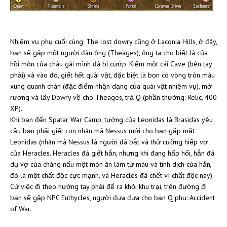
Nhiệm vụ phụ cuối cùng: The lost dowry cũng ở Laconia Hills, ở đây,
bạn sẽ gặp một người đàn ông (Theages), ông ta cho biết là của
hồi môn của cháu gái mình đã bị cướp. Kiếm một cái Cave (bên tay
phải) và vào đó, giết hết quái vật, đặc biệt là bọn có vòng tròn màu
xung quanh chân (đặc điểm nhận dạng của quái vật nhiệm vụ), mở
rương và lấy Dowry về cho Theages, trả Q (phần thưởng: Relic, 400
XP).
Khi bạn đến Spatar War Camp, tướng của Leonidas là Brasidas yêu
cầu bạn phải giết con nhân mã Nessus mới cho bạn gặp mặt
Leonidas (nhân mã Nessus là người đã bắt và thử cưỡng hiếp vợ
của Heracles. Heracles đã giết hắn, nhưng khi đang hấp hối, hắn đã
dụ vợ của chàng nấu một món ăn làm từ máu và tinh dịch của hắn,
đó là một chất độc cực mạnh, và Heracles đã chết vì chất độc này).
Cứ việc đi theo hướng tay phải để ra khỏi khu trại, trên đường đi
bạn sẽ gặp NPC Euthycles, người đưa đưa cho bạn Q phụ: Accident
of War.