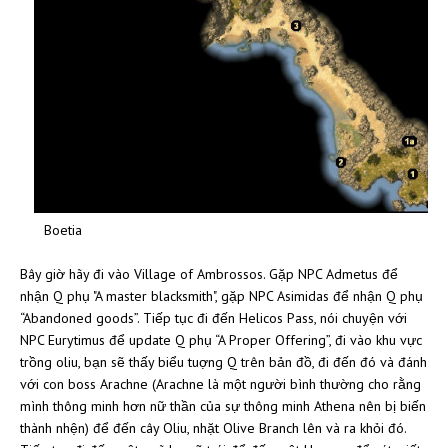
Boetia
Bây giờ hãy đi vào Village of Ambrossos. Gặp NPC Admetus để
nhận Q phụ "A master blacksmith", gặp NPC Asimidas để nhận Q phụ
“Abandoned goods”. Tiếp tục đi đến Helicos Pass, nói chuyện với
NPC Eurytimus để update Q phụ “A Proper Offering”, đi vào khu vực
trồng oliu, bạn sẽ thấy biểu tuợng Q trên bản đồ, đi đến đó và đánh
với con boss Arachne (Arachne là một người bình thường cho rằng
mình thông minh hơn nữ thần của sự thông minh Athena nên bị biến
thành nhện) để đến cây Oliu, nhặt Olive Branch lên và ra khỏi đó.