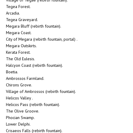
Village of Tegae (rebirth fountain).
Tegea Forest.
Arcadia.
Tegea Graveyard.
Megara Bluff (rebirth fountain).
Megara Coast.
City of Megara (rebirth fountain, portal) .
Megara Outskirts.
Kerata Forest.
The Old Eulesis.
Halcyon Coast (rebirth fountain).
Boetia.
Ambrossos Farmland.
Chirons Grove.
Village of Ambrossos (rebirth fountain).
Helicos Valley .
Helicos Pass (rebirth fountain).
The Olive Groove.
Phocian Swamp.
Lower Delphi.
Crisaeos Falls (rebirth fountain).