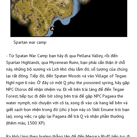
Spartan war camp
- Từ Spatan War Camp bạn hãy đi qua Pellana Valley, rồi đến
Spartan Highlands, qua Mycenean Ruins, bạn phải cẩn thận ở chỗ
này, những bộ xương và Lich khó chịu lắm đó, số lượng của chúng
lại rất đông. Tiếp đó, đến Spatan Woods và vào Village of Tegae.
Nghỉ ngơi tí nào. Ở đây có một Q phụ: the poisoned spring, hãy gặp
NPC Olorus để nhận nhiệm vụ. Đi về bên trái làng để đến Tegae
Forest, tiếp tục đi đến bờ sông bên trái để gặp NPC Pagaea the
water nymph, nói chuyện với cô ta, xong đi vào cái hang kế bên và
giết sạch bọn nhện trong đó (chú ý bọn này có Skill Ensane trói bạn
lại), xong việc, ra gặp lại Pagaea để trả Q và nhận phần thưởng
(thêm máu, 1500 XP).
Ra khỏi làng theo hướng thẳng lên để đến Megara Bluff, tiếp tục đi