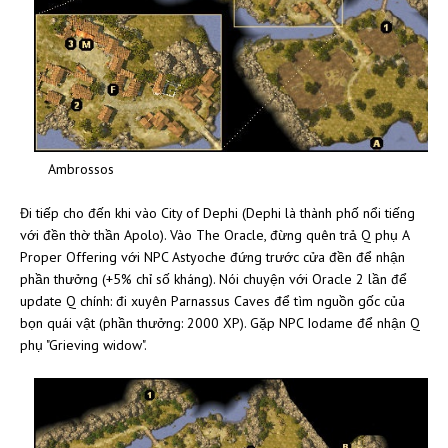
Ambrossos
Đi tiếp cho đến khi vào City of Dephi (Dephi là thành phố nổi tiếng
với đền thờ thần Apolo). Vào The Oracle, đừng quên trả Q phụ A
Proper Offering với NPC Astyoche đứng trước cửa đền để nhận
phần thưởng (+5% chỉ số kháng). Nói chuyện với Oracle 2 lần để
update Q chính: đi xuyên Parnassus Caves để tìm nguồn gốc của
bọn quái vật (phần thưởng: 2000 XP). Gặp NPC Iodame để nhận Q
phụ "Grieving widow".