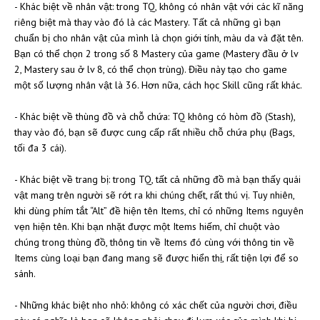
- Khác biệt về nhân vật: trong TQ, không có nhân vật với các kĩ năng
riêng biệt mà thay vào đó là các Mastery. Tất cả những gì bạn
chuẩn bị cho nhân vật của mình là chọn giới tính, màu da và đặt tên.
Bạn có thể chọn 2 trong số 8 Mastery của game (Mastery đầu ở lv
2, Mastery sau ở lv 8, có thể chọn trùng). Điều này tạo cho game
một số lượng nhân vật là 36. Hơn nữa, cách học Skill cũng rất khác.
- Khác biệt về thùng đồ và chỗ chứa: TQ không có hòm đồ (Stash),
thay vào đó, bạn sẽ được cung cấp rất nhiều chỗ chứa phụ (Bags,
tối đa 3 cái).
- Khác biệt về trang bị: trong TQ, tất cả những đồ mà bạn thấy quái
vật mang trên người sẽ rớt ra khi chúng chết, rất thú vị. Tuy nhiên,
khi dùng phím tắt “Alt” đề hiện tên Items, chỉ có những Items nguyên
vẹn hiện tên. Khi bạn nhặt được một Items hiếm, chỉ chuột vào
chúng trong thùng đồ, thông tin về Items đó cùng với thông tin về
Items cùng loại bạn đang mang sẽ được hiển thị, rất tiện lợi để so
sánh.
- Những khác biệt nho nhỏ: không có xác chết của người chơi, điều