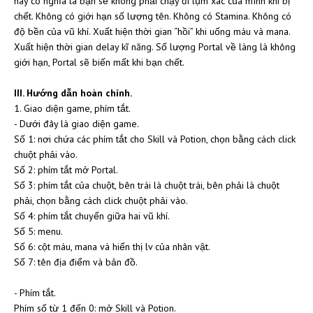
này có nghĩa là bạn sẽ không phải chạy đi lụm xác của mình khi bị
chết. Không có giới hạn số lượng tên. Không có Stamina. Không có
độ bền của vũ khí. Xuất hiện thời gian “hồi” khi uống máu và mana.
Xuất hiện thời gian delay kĩ năng. Số lượng Portal về làng là không
giới hạn, Portal sẽ biến mất khi bạn chết.
III. Hướng dẫn hoàn chỉnh.
1. Giao diện game, phím tắt.
- Dưới đây là giao diện game.
Số 1: nơi chứa các phím tắt cho Skill và Potion, chọn bằng cách click
chuột phải vào.
Số 2: phím tắt mở Portal.
Số 3: phím tắt của chuột, bên trái là chuột trái, bên phải là chuột
phải, chọn bằng cách click chuột phải vào.
Số 4: phím tắt chuyển giữa hai vũ khí.
Số 5: menu.
Số 6: cột máu, mana và hiển thị lv của nhân vật.
Số 7: tên địa điểm và bản đồ.
- Phím tắt.
Phím số từ 1 đến 0: mở Skill và Potion.