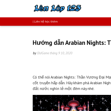
| Liên hệ học thêm
Hướng dẫn Arabian Nights: 
by
OldGame
tháng 9 10, 2020
Có thể nói Arabian Nights: Thần Vương Đại M
cốt truyện hấp dẫn.
Hãy khám phá Arabian Nigh
đất nước nghìn lẻ một đêm này nhé.