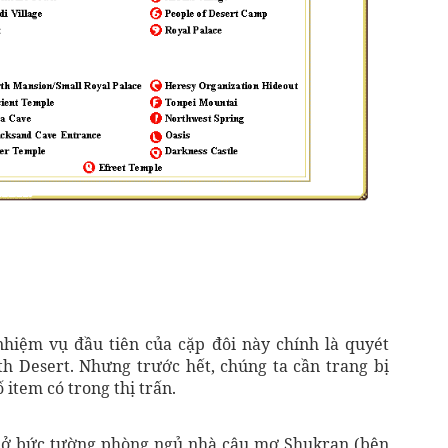
 nhiệm vụ đầu tiên của cặp đôi này chính là quyét
h Desert. Nhưng trước hết, chúng ta cần trang bị
 item có trong thị trấn.
ẩn ở bức tường phòng ngủ nhà cậu mợ Shukran (bên