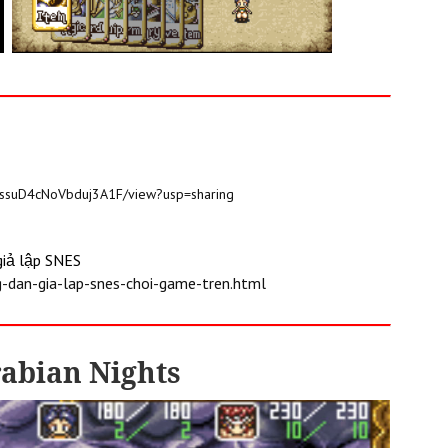
q9ssuD4cNoVbduj3A1F/view?usp=sharing
 giả lập SNES
dan-gia-lap-snes-choi-game-tren.html
rabian Nights