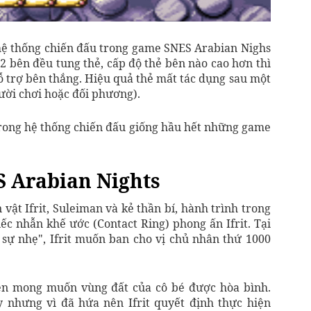
, hệ thống chiến đấu trong game SNES Arabian Nighs
ả 2 bên đều tung thẻ, cấp độ thẻ bên nào cao hơn thì
 trợ bên thắng. Hiệu quả thẻ mất tác dụng sau một
gười chơi hoặc đối phương).
trong hệ thống chiến đấu giống hầu hết những game
 Arabian Nights
vật Ifrit, Suleiman và kẻ thần bí, hành trình trong
c nhẫn khế ước (Contact Ring) phong ấn Ifrit. Tại
 sự nhẹ", Ifrit muốn ban cho vị chủ nhân thứ 1000
lên mong muốn vùng đất của cô bé được hòa bình.
y nhưng vì đã hứa nên Ifrit quyết định thực hiện