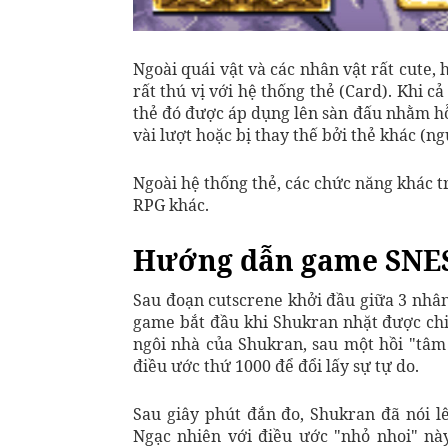
Ngoài quái vật và các nhân vật rất cute
rất thú vị với hệ thống thẻ (Card). Khi c
thẻ đó được áp dụng lên sàn đấu nhằm hỗ
vài lượt hoặc bị thay thế bởi thẻ khác (n
Ngoài hệ thống thẻ, các chức năng khác 
RPG khác.
Hướng dẫn game SNES
Sau đoạn cutscrene khởi đầu giữa 3 nhân 
game bắt đầu khi Shukran nhặt được chiế
ngôi nhà của Shukran, sau một hồi "tâm
điều ước thứ 1000 để đổi lấy sự tự do.
Sau giây phút đắn đo, Shukran đã nói 
Ngạc nhiên với điều ước "nhỏ nhoi" nà