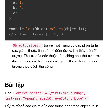
  a
:
1
,
  b
:
2
,
  c
:
3
}
;
console
.
log
(
Object
.
values
(
object1
)
)
;
// output: Array [1, 2, 3]
trả về một mảng có các phần tử là
Object.values()
các giá trị thuộc tính có thể đếm được tìm thấy trên đối
tượng. Thứ tự của các thuộc tính giống như thứ tự được
đưa ra bằng cách lặp qua các giá trị thuộc tính của đối
tượng theo cách thủ công.
Bài tập
Cho 1
object
person
= {firstName:
"Trung"
,
lastName:
"Vuong"
, age:
50
, eyeColor:
"blue"
};
Lấy ra tất cả các giá trị của các thuộc tính trong object và in