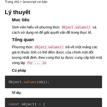
Trang chủ
>
Javascript cơ bản
Lý thuyết
Muc tiêu
Sinh viên hiểu về phương thức
và
Object.values()
cách sử dụng nó để giải quyết vấn đề trong thực tế.
Tổng quan
Phương thức
trả về một mảng các
Object.values()
giá trị thuộc tính có thể đếm được của chính một đối
tượng nhất định, theo cùng thứ tự được cung cấp bởi một
vòng lặp
for ... in
Cú pháp
Object
.
values
(
obj
)
;
Ví dụ
:
const
 object1 
=
{