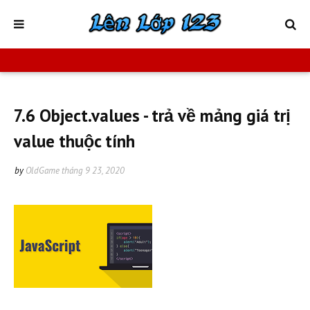
7.6 Object.values - trả về mảng giá trị
value thuộc tính
by
OldGame
tháng 9 23, 2020