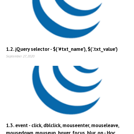
1.2. jQuery selector - $('#txt_name'), $('.txt_value')
September 27, 2020
1.3. event - click, dblclick, mouseenter, mouseleave,
mousedown, mouseup, hover, focus, blur, on - Học