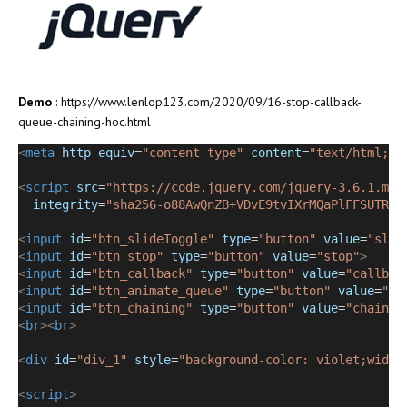
Demo
:
https://www.lenlop123.com/2020/09/16-stop-callback-
queue-chaining-hoc.html
<
meta
http-equiv
=
"content-type"
content
=
"text/html; c
<
script
src
=
"https://code.jquery.com/jquery-3.6.1.min
integrity
=
"sha256-o88AwQnZB+VDvE9tvIXrMQaPlFFSUTR+n
<
input
id
=
"btn_slideToggle"
type
=
"button"
value
=
"slid
<
input
id
=
"btn_stop"
type
=
"button"
value
=
"stop"
>
<
input
id
=
"btn_callback"
type
=
"button"
value
=
"callbac
<
input
id
=
"btn_animate_queue"
type
=
"button"
value
=
"qu
<
input
id
=
"btn_chaining"
type
=
"button"
value
=
"chainin
<
br
><
br
>
<
div
id
=
"div_1"
style
=
"
background-color: violet;width
<
script
>