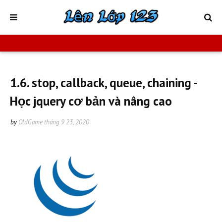
1.6. stop, callback, queue, chaining -
Học jquery cơ bản và nâng cao
by
OldGame
tháng 9 23, 2020