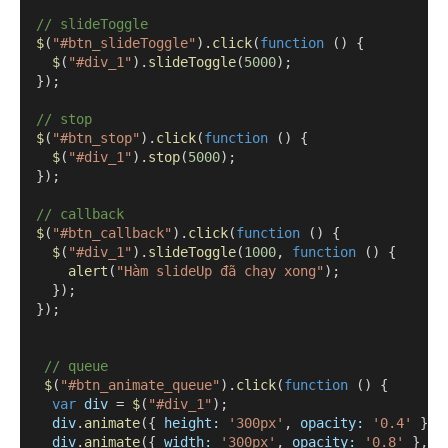
// slideToggle
$
(
"#btn_slideToggle"
).
click
(
function
 () {
$
(
"#div_1"
).
slideToggle
(
5000
);
  });
// stop
$
(
"#btn_stop"
).
click
(
function
 () {
$
(
"#div_1"
).
stop
(
5000
);
  });
// callback
$
(
"#btn_callback"
).
click
(
function
 () {
$
(
"#div_1"
).
slideToggle
(
1000
, 
function
 () {
alert
(
"Hàm slideUp đã chạy xong"
);
    });
  });
// queue
$
(
"#btn_animate_queue"
).
click
(
function
 () {
var
div
 = 
$
(
"#div_1"
);
div
.
animate
({ 
height
:
'300px'
, 
opacity
:
'0.4'
 }, 
div
.
animate
({ 
width
:
'300px'
, 
opacity
:
'0.8'
 }, 
"