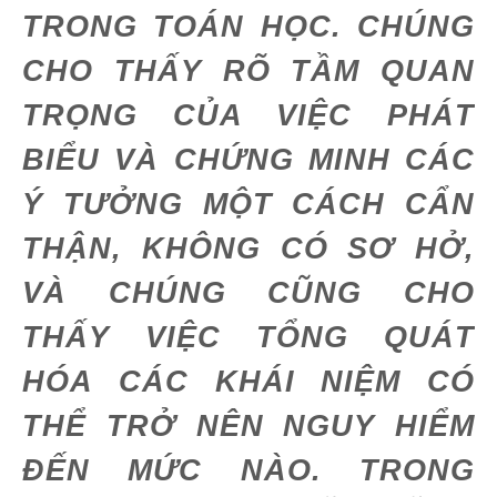
TRONG TOÁN HỌC. CHÚNG
CHO THẤY RÕ TẦM QUAN
TRỌNG CỦA VIỆC PHÁT
BIỂU VÀ CHỨNG MINH CÁC
Ý TƯỞNG MỘT CÁCH CẨN
THẬN, KHÔNG CÓ SƠ HỞ,
VÀ CHÚNG CŨNG CHO
THẤY VIỆC TỔNG QUÁT
HÓA CÁC KHÁI NIỆM CÓ
THỂ TRỞ NÊN NGUY HIỂM
ĐẾN MỨC NÀO. TRONG