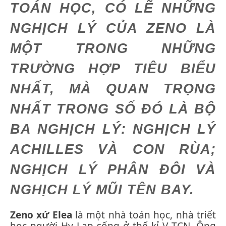
TOÁN HỌC, CÓ LẼ NHỮNG
NGHỊCH LÝ CỦA ZENO LÀ
MỘT TRONG NHỮNG
TRƯỜNG HỢP TIÊU BIỂU
NHẤT, MÀ QUAN TRỌNG
NHẤT TRONG SỐ ĐÓ LÀ BỘ
BA NGHỊCH LÝ: NGHỊCH LÝ
ACHILLES VÀ CON RÙA;
NGHỊCH LÝ PHÂN ĐÔI VÀ
NGHỊCH LÝ MŨI TÊN BAY.
Zeno xứ Elea
là một nhà toán học, nhà triết
học người Hy Lạp sống ở thế kỉ V TCN. Ông