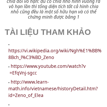
chia đôi vô hạn: dù có chia nhỏ hình vuông ra
vô hạn lần thì tổng diện tích tất cả hình chia
nhỏ cũng đều là một số hữu hạn và có thể
chứng minh được bằng 1
TÀI LIỆU THAM KHẢO
https://vi.wikipedia.org/wiki/Ngh%E1%BB%
8Bch_l%C3%BD_Zeno
https://www.youtube.com/watch?v
=EfqVnj-sgcc
http://www.learn-
math.info/vietnamese/historyDetail.htm?
id=Zeno_of_Elea