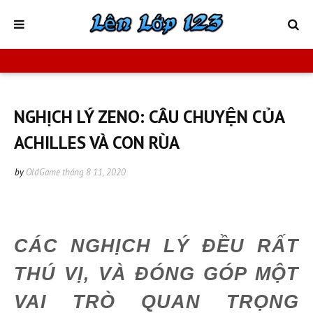
NGHỊCH LÝ ZENO: CÂU CHUYỆN CỦA
ACHILLES VÀ CON RÙA
by
OldGame
tháng 8 11, 2020
CÁC NGHỊCH LÝ ĐỀU RẤT
THÚ VỊ, VÀ ĐÓNG GÓP MỘT
VAI TRÒ QUAN TRỌNG