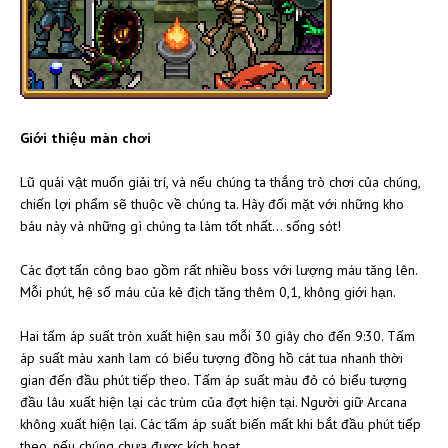
Giới thiệu màn chơi
Lũ quái vật muốn giải trí, và nếu chúng ta thắng trò chơi của chúng,
chiến lợi phẩm sẽ thuộc về chúng ta. Hãy đối mặt với những kho
báu này và những gì chúng ta làm tốt nhất... sống sót!
Các đợt tấn công bao gồm rất nhiều boss với lượng máu tăng lên.
Mỗi phút, hệ số máu của kẻ địch tăng thêm 0,1, không giới hạn.
Hai tấm áp suất tròn xuất hiện sau mỗi 30 giây cho đến 9:30. Tấm
áp suất màu xanh lam có biểu tượng đồng hồ cát tua nhanh thời
gian đến đầu phút tiếp theo. Tấm áp suất màu đỏ có biểu tượng
đầu lâu xuất hiện lại các trùm của đợt hiện tại. Người giữ Arcana
không xuất hiện lại. Các tấm áp suất biến mất khi bắt đầu phút tiếp
theo, nếu chúng chưa được kích hoạt.