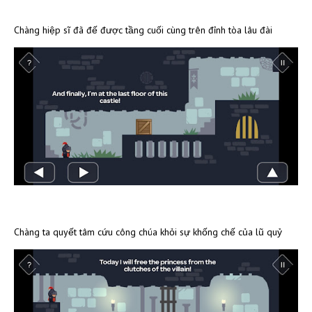
Chàng hiệp sĩ đã đế được tầng cuối cùng trên đỉnh tòa lâu đài
Chàng ta quyết tâm cứu công chúa khỏi sự khống chế của lũ quỷ