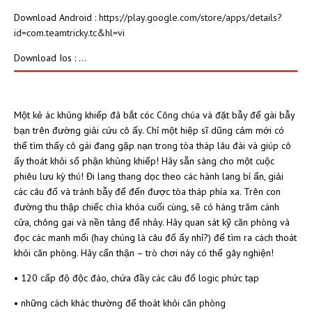
Download Android :
https://play.google.com/store/apps/details?
id=com.teamtricky.tc&hl=vi
Download Ios : ...
Một kẻ ác khủng khiếp đã bắt cóc Công chúa và đặt bẫy để gài bẫy
bạn trên đường giải cứu cô ấy. Chỉ một hiệp sĩ dũng cảm mới có
thể tìm thấy cô gái đang gặp nạn trong tòa tháp lâu đài và giúp cô
ấy thoát khỏi số phận khủng khiếp! Hãy sẵn sàng cho một cuộc
phiêu lưu kỳ thú! Đi lang thang dọc theo các hành lang bí ẩn, giải
các câu đố và tránh bẫy để đến được tòa tháp phía xa. Trên con
đường thu thập chiếc chìa khóa cuối cùng, sẽ có hàng trăm cánh
cửa, chông gai và nền tảng để nhảy. Hãy quan sát kỹ căn phòng và
đọc các manh mối (hay chúng là câu đố ấy nhỉ?) để tìm ra cách thoát
khỏi căn phòng. Hãy cẩn thận – trò chơi này có thể gây nghiện!
• 120 cấp độ độc đáo, chứa đầy các câu đố logic phức tạp
• những cách khác thường để thoát khỏi căn phòng