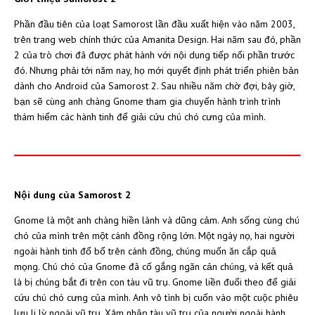
Phần đầu tiên của loạt Samorost lần đầu xuất hiện vào năm 2003,
trên trang web chính thức của Amanita Design. Hai năm sau đó, phần
2 của trò chơi đã được phát hành với nội dung tiếp nối phần trước
đó. Nhưng phải tới năm nay, họ mới quyết định phát triển phiên bản
dành cho Android của Samorost 2. Sau nhiều năm chờ đợi, bây giờ,
bạn sẽ cùng anh chàng Gnome tham gia chuyến hành trình trình
thám hiểm các hành tinh để giải cứu chú chó cưng của mình.
Nội dung của Samorost 2
Gnome là một anh chàng hiền lành và dũng cảm. Anh sống cùng chú
chó của mình trên một cánh đồng rộng lớn. Một ngày nọ, hai người
ngoài hành tinh đổ bổ trên cánh đồng, chúng muốn ăn cắp quả
mọng. Chú chó của Gnome đã cố gắng ngăn cản chúng, và kết quả
là bị chúng bắt đi trên con tàu vũ trụ. Gnome liền đuổi theo để giải
cứu chú chó cưng của mình. Anh vô tình bị cuốn vào một cuộc phiêu
lưu li lỳ ngoài vũ trụ. Xâm nhập tàu vũ trụ của người ngoài hành