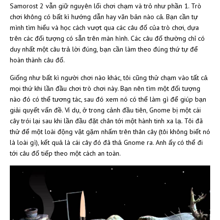
Samorost 2 vẫn giữ nguyên lối chơi chạm và trỏ như phần 1. Trò
chơi không có bất kì hướng dẫn hay văn bản nào cả. Bạn cần tự
mình tìm hiểu và học cách vượt qua các câu đố của trò chơi, dựa
trên các đối tượng có sẵn trên màn hình. Các câu đố thường chỉ có
duy nhất một câu trả lời đúng, bạn cần làm theo đúng thứ tự để
hoàn thành câu đố.
Giống như bất kì người chơi nào khác, tôi cũng thử chạm vào tất cả
mọi thứ khi lần đầu chơi trò chơi này. Bạn nên tìm một đối tượng
nào đó có thể tương tác, sau đó xem nó có thể làm gì để giúp bạn
giải quyết vấn đề. Ví dụ, ở trong cảnh đầu tiên, Gnome bị một cái
cây trói lại sau khi lần đầu đặt chân tới một hành tinh xa lạ. Tôi đã
thử để một loài động vật gặm nhấm trên thân cây (tôi không biết nó
là loài gì), kết quả là cái cây đó đã thả Gnome ra. Anh ấy có thể đi
tới câu đố tiếp theo một cách an toàn.