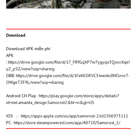
Download
Download APK miễn phí
APK
:
https://drive.google.com/file/d/17_FRYGqXP7w7ygyqo3QosvXqeI
yZ_p5Z/view?usp=sharing
OBB:
https://drive.google.com/file/d/1FeKEOXVC3Iweskc0NOzvoT-
OWgeTZF9L/view?usp=sharing
Android CH Play :
https://play.google.com/store/apps/details?
id=net.amanita_design.Samorost2&hl=vi&gl=US
IOS :
https://apps.apple.com/us/app/samorost-2/id1506973111
PC :
https://store.steampowered.com/app/40720/Samorost_2/