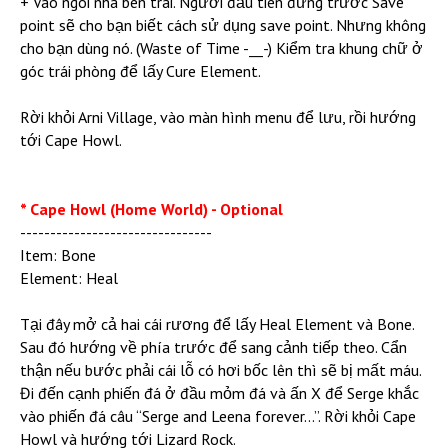
+ Vào ngôi nhà bên trái. Người đầu tiên đứng trước Save
point sẽ cho bạn biết cách sử dụng save point. Nhưng không
cho bạn dùng nó. (Waste of Time -__-) Kiểm tra khung chữ ở
góc trái phòng để lấy Cure Element.
Rời khỏi Arni Village, vào màn hình menu để lưu, rồi hướng
tới Cape Howl.
* Cape Howl (Home World) - Optional
--------------------------------
Item: Bone
Element: Heal
Tại đây mở cả hai cái rương để lấy Heal Element và Bone.
Sau đó hướng về phía trước để sang cảnh tiếp theo. Cẩn
thận nếu bước phải cái lỗ có hơi bốc lên thì sẽ bị mất máu.
Đi đến cạnh phiến đá ở đầu mỏm đá và ấn X để Serge khắc
vào phiến đá câu “Serge and Leena forever...”. Rời khỏi Cape
Howl và hướng tới Lizard Rock.