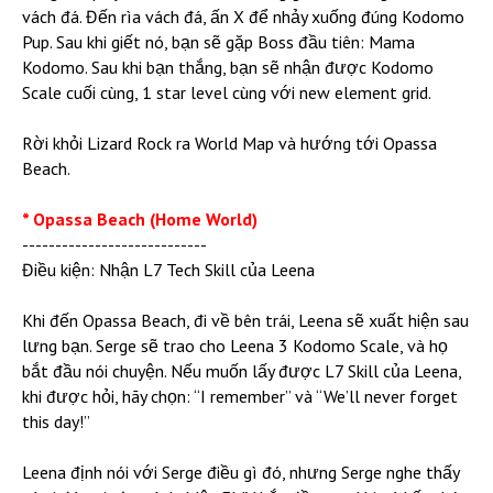
vách đá. Đến rìa vách đá, ấn X để nhảy xuống đúng Kodomo
Pup. Sau khi giết nó, bạn sẽ gặp Boss đầu tiên: Mama
Kodomo. Sau khi bạn thắng, bạn sẽ nhận được Kodomo
Scale cuối cùng, 1 star level cùng với new element grid.
Rời khỏi Lizard Rock ra World Map và hướng tới Opassa
Beach.
* Opassa Beach (Home World)
----------------------------
Điều kiện: Nhận L7 Tech Skill của Leena
Khi đến Opassa Beach, đi về bên trái, Leena sẽ xuất hiện sau
lưng bạn. Serge sẽ trao cho Leena 3 Kodomo Scale, và họ
bắt đầu nói chuyện. Nếu muốn lấy được L7 Skill của Leena,
khi được hỏi, hãy chọn: “I remember” và “We’ll never forget
this day!”
Leena định nói với Serge điều gì đó, nhưng Serge nghe thấy