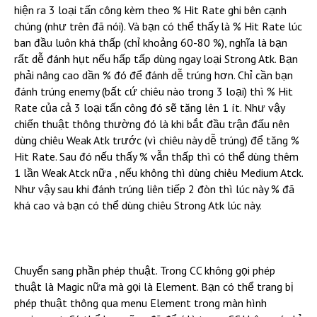
hiện ra 3 loại tấn công kèm theo % Hit Rate ghi bên cạnh
chúng (như trên đã nói). Và bạn có thể thấy là % Hit Rate lúc
ban đầu luôn khá thấp (chỉ khoảng 60-80 %), nghĩa là bạn
rất dễ đánh hụt nếu hấp tấp dùng ngay loại Strong Atk. Bạn
phải nâng cao dần % đó để đánh dễ trúng hơn. Chỉ cần bạn
đánh trúng enemy (bất cứ chiêu nào trong 3 loại) thì % Hit
Rate của cả 3 loại tấn công đó sẽ tăng lên 1 ít. Như vậy
chiến thuật thông thường đó là khi bắt đầu trận đấu nên
dùng chiêu Weak Atk trước (vì chiêu này dễ trúng) để tăng %
Hit Rate. Sau đó nếu thấy % vẫn thấp thì có thể dùng thêm
1 lần Weak Atck nữa , nếu không thì dùng chiêu Medium Atck.
Như vậy sau khi đánh trúng liên tiếp 2 đòn thì lúc này % đã
khá cao và bạn có thể dùng chiêu Strong Atk lúc này.
Chuyển sang phần phép thuật. Trong CC không gọi phép
thuật là Magic nữa mà gọi là Element. Bạn có thể trang bị
phép thuật thông qua menu Element trong màn hình