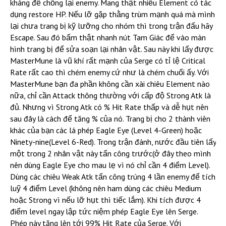
kháng để chống lại enemy. Mang thật nhiều Element có tác
dụng restore HP. Nếu lỡ gặp thằng trùm mạnh quá mà mình
lại chưa trang bị kỹ lưỡng cho nhóm thì trong trận đấu hãy
Escape. Sau đó bấm thật nhanh nút Tam Giác để vào màn
hình trang bị để sửa soạn lại nhân vật. Sau này khi lấy được
MasterMune là vũ khí rất mạnh của Serge có tỉ lệ Critical
Rate rất cao thì chém enemy cứ như là chém chuối ấy. Với
MasterMune bạn đa phần không cần xài chiêu Element nào
nữa, chỉ cần Attack thông thường với cấp độ Strong Atk là
đủ. Nhưng vì Strong Atk có % Hit Rate thấp và dễ hụt nên
sau đây là cách để tăng % của nó. Trang bị cho 2 thành viên
khác của bạn các lá phép Eagle Eye (Level 4-Green) hoặc
Ninety-nine(Level 6-Red). Trong trận đánh, nước đầu tiên lấy
một trong 2 nhân vật này tấn công trước(ở đây theo mình
nên dùng Eagle Eye cho mau lẹ vì nó chỉ cần 4 điểm Level).
Dùng các chiêu Weak Atk tấn công trúng 4 lần enemy để tích
luỹ 4 điểm Level (không nên ham dùng các chiêu Medium
hoặc Strong vì nếu lỡ hụt thì tiếc lắm). Khi tích được 4
điểm level ngay lập tức niệm phép Eagle Eye lên Serge.
Phép này tăng lên tới 99% Hit Rate của Serge. Với