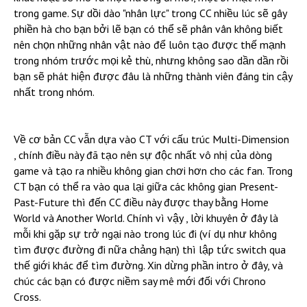
trong game. Sự dồi dào "nhân lực" trong CC nhiều lúc sẽ gây
phiền hà cho bạn bởi lẽ bạn có thể sẽ phân vân không biết
nên chọn những nhân vật nào để luôn tạo được thế mạnh
trong nhóm trước mọi kẻ thù, nhưng không sao dần dần rồi
bạn sẽ phát hiện được đâu là những thành viên đáng tin cậy
nhất trong nhóm.
Về cơ bản CC vẫn dựa vào CT với cấu trúc Multi-Dimension
, chính điều này đã tạo nên sự độc nhất vô nhị của dòng
game và tạo ra nhiều không gian chơi hơn cho các fan. Trong
CT bạn có thể ra vào qua lại giữa các không gian Present-
Past-Future thì đến CC điều này được thay bằng Home
World và Another World. Chính vì vậy , lời khuyên ở đây là
mỗi khi gặp sự trở ngại nào trong lúc đi (ví dụ như không
tìm được đường đi nữa chảng hạn) thì lập tức switch qua
thế giới khác để tìm đường. Xin dừng phần intro ở đây, và
chúc các bạn có được niềm say mê mới đối với Chrono
Cross.