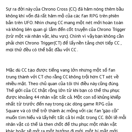
Sự ra đời này của Chrono Cross (CC) đã hâm nóng thêm bầu
không khí vốn đã rất hâm mộ của các fan RPG trên phiên
bản trên UFO. Nhìn chung CC mang một nét mới hoàn toàn
và không liên quan gì lắm đến cốt truyện của Chrono Trigger
(trừ một vài nhân vật, khu vực). Chính vì vậy bạn không cần
phải chơi Chrono Trigger(CT) để lấy nền tảng chơi tiếp CC ,
mọi thứ đều có thể bắt đầu với CC .
Mặc dù CC tạo được tiếng vang lớn nhưng một số fan
trung thành với CT cho rằng CC không trội hơn CT xét về
nhiều mặt. Theo chủ quan của tôi thì điều này cũng đúng.
Thế giới của CC thật rộng lớn từ khi bạn có thể thu phục
được khoảng 44 nhân vật tất cả. Một con số khủng khiếp
nhất từ trước đến nay trong các dòng game RPG của
Square và có thể trở thành ác mộng với các fan "gạo cội"
muốn tìm hiểu và lấy hết tất cả bí mật trong CC. Bởi lẽ mỗi
nhân vật có thể là then chốt để thu phục một nhân vật
khác hoặc sẽ mở ra một hướng đi mới, một bí mật mới