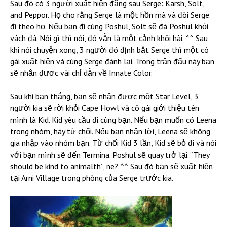
Sau đó có 3 người xuất hiện đằng sau Serge: Karsh, Solt,
and Peppor. Họ cho rằng Serge là một hồn mà và đòi Serge
đi theo họ. Nếu bạn đi cùng Poshul, Solt sẽ đá Poshul khỏi
vách đá. Nói gì thì nói, đó vẫn là một cảnh khôi hài. ^^ Sau
khi nói chuyện xong, 3 người đó định bắt Serge thì một cô
gái xuất hiện và cùng Serge đánh lại. Trong trận đấu này bạn
sẽ nhận được vài chỉ dẫn về Innate Color.
Sau khi bạn thắng, bạn sẽ nhận được một Star Level, 3
người kia sẽ rời khỏi Cape Howl và cô gái giới thiệu tên
mình là Kid. Kid yêu cầu đi cùng bạn. Nếu bạn muốn có Leena
trong nhóm, hãy từ chối. Nếu bạn nhận lời, Leena sẽ không
gia nhập vào nhóm bạn. Từ chối Kid 3 lần, Kid sẽ bỏ đi và nói
với bạn mình sẽ đến Termina. Poshul sẽ quay trở lại. “They
should be kind to animalth”, ne? ^^ Sau đó bạn sẽ xuất hiện
tại Arni Village trong phòng của Serge trước kia.