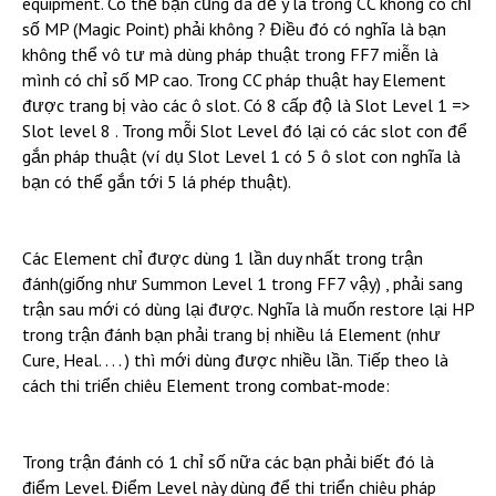
equipment. Có thể bạn cũng đã để ý là trong CC không có chỉ
số MP (Magic Point) phải không ? Điều đó có nghĩa là bạn
không thể vô tư mà dùng pháp thuật trong FF7 miễn là
mình có chỉ số MP cao. Trong CC pháp thuật hay Element
được trang bị vào các ô slot. Có 8 cấp độ là Slot Level 1 =>
Slot level 8 . Trong mỗi Slot Level đó lại có các slot con để
gắn pháp thuật (ví dụ Slot Level 1 có 5 ô slot con nghĩa là
bạn có thể gắn tới 5 lá phép thuật).
Các Element chỉ được dùng 1 lần duy nhất trong trận
đánh(giống như Summon Level 1 trong FF7 vậy) , phải sang
trận sau mới có dùng lại được. Nghĩa là muốn restore lại HP
trong trận đánh bạn phải trang bị nhiều lá Element (như
Cure, Heal. . . . ) thì mới dùng được nhiều lần. Tiếp theo là
cách thi triển chiêu Element trong combat-mode:
Trong trận đánh có 1 chỉ số nữa các bạn phải biết đó là
điểm Level. Điểm Level này dùng để thi triển chiêu pháp