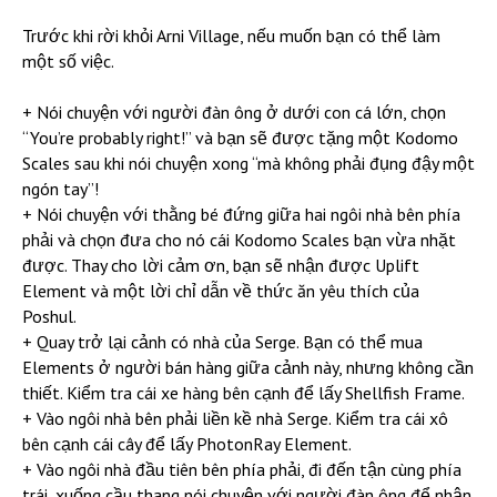
Trước khi rời khỏi Arni Village, nếu muốn bạn có thể làm
một số việc.
+ Nói chuyện với người đàn ông ở dưới con cá lớn, chọn
“You’re probably right!” và bạn sẽ được tặng một Kodomo
Scales sau khi nói chuyện xong “mà không phải đụng đậy một
ngón tay”!
+ Nói chuyện với thằng bé đứng giữa hai ngôi nhà bên phía
phải và chọn đưa cho nó cái Kodomo Scales bạn vừa nhặt
được. Thay cho lời cảm ơn, bạn sẽ nhận được Uplift
Element và một lời chỉ dẫn về thức ăn yêu thích của
Poshul.
+ Quay trở lại cảnh có nhà của Serge. Bạn có thể mua
Elements ở người bán hàng giữa cảnh này, nhưng không cần
thiết. Kiểm tra cái xe hàng bên cạnh để lấy Shellfish Frame.
+ Vào ngôi nhà bên phải liền kề nhà Serge. Kiểm tra cái xô
bên cạnh cái cây để lấy PhotonRay Element.
+ Vào ngôi nhà đầu tiên bên phía phải, đi đến tận cùng phía
trái, xuống cầu thang nói chuyện với người đàn ông để nhận