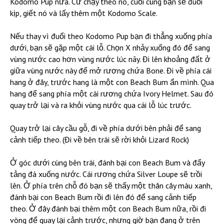
Kodomo Pup nữa. Cứ chạy theo nó, cuối cùng bạn sẽ đuổi
kịp, giết nó và lấy thêm một Kodomo Scale.
Nếu thay vì đuổi theo Kodomo Pup bạn đi thẳng xuống phía
dưới, bạn sẽ gặp một cái lỗ. Chọn X nhảy xuống đó để sang
vùng nước cao hơn vùng nước lúc nãy. Đi lên khoảng đất ở
giữa vùng nước này để mở rương chứa Bone. Đi về phía cái
hang ở đây, trước hang là một con Beach Bum ẩn mình. Qua
hang để sang phía một cái rương chứa Ivory Helmet. Sau đó
quay trở lại và ra khỏi vùng nước qua cái lỗ lúc trước.
Quay trở lại cây cầu gỗ, đi về phía dưới bên phải để sang
cảnh tiếp theo. (Đi về bên trái sẽ rời khỏi Lizard Rock)
Ở góc dưới cùng bên trái, đánh bại con Beach Bum và đẩy
tảng đá xuống nước. Cái rương chứa Silver Loupe sẽ trồi
lên. Ở phía trên chỗ đó bạn sẽ thấy một thân cây màu xanh,
đánh bại con Beach Bum rồi đi lên đó để sang cảnh tiếp
theo. Ở đây đánh bại thêm một con Beach Bum nữa, rồi đi
vòng để quay lại cảnh trước, nhưng giờ bạn đang ở trên