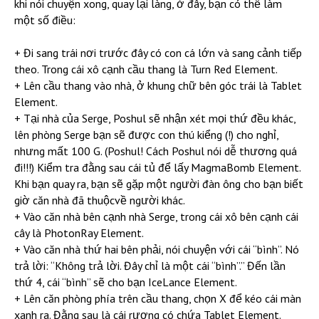
khi nói chuyện xong, quay lại làng, ở đây, bạn có thể làm
một số điều:
+ Đi sang trái nơi trước đây có con cá lớn và sang cảnh tiếp
theo. Trong cái xô cạnh cầu thang là Turn Red Element.
+ Lên cầu thang vào nhà, ở khung chữ bên góc trái là Tablet
Element.
+ Tại nhà của Serge, Poshul sẽ nhận xét mọi thứ đều khác,
lên phòng Serge bạn sẽ được con thú kiểng (!) cho nghỉ,
nhưng mất 100 G. (Poshul! Cách Poshul nói dễ thương quá
đi!!!) Kiểm tra đằng sau cái tủ để lấy MagmaBomb Element.
Khi bạn quay ra, bạn sẽ gặp một người đàn ông cho bạn biết
giờ căn nhà đã thuộcvề người khác.
+ Vào căn nhà bên cạnh nhà Serge, trong cái xô bên cạnh cái
cây là PhotonRay Element.
+ Vào căn nhà thứ hai bên phải, nói chuyện với cái “bình”. Nó
trả lời: “Không trả lời. Đây chỉ là một cái “bình”.” Đến lần
thứ 4, cái “bình” sẽ cho bạn IceLance Element.
+ Lên căn phòng phía trên cầu thang, chọn X để kéo cái màn
xanh ra. Đằng sau là cái rương có chứa Tablet Element.