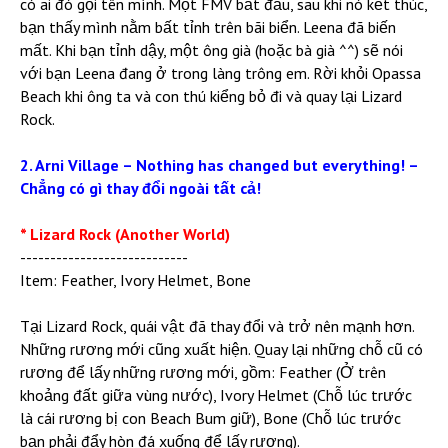
có ai đó gọi tên mình. Một FMV bắt đầu, sau khi nó kết thúc,
bạn thấy mình nằm bất tỉnh trên bãi biển. Leena đã biến
mất. Khi bạn tỉnh dậy, một ông già (hoặc bà già ^^) sẽ nói
với bạn Leena đang ở trong làng trông em. Rời khỏi Opassa
Beach khi ông ta và con thú kiểng bỏ đi và quay lại Lizard
Rock.
2. Arni Village – Nothing has changed but everything! –
Chẳng có gì thay đổi ngoài tất cả!
* Lizard Rock (Another World)
----------------------------
Item: Feather, Ivory Helmet, Bone
Tại Lizard Rock, quái vật đã thay đổi và trở nên mạnh hơn.
Những rương mới cũng xuất hiện. Quay lại những chỗ cũ có
rương để lấy những rương mới, gồm: Feather (Ở trên
khoảng đất giữa vùng nước), Ivory Helmet (Chỗ lúc trước
là cái rương bị con Beach Bum giữ), Bone (Chỗ lúc trước
bạn phải đẩy hòn đá xuống để lấy rương).