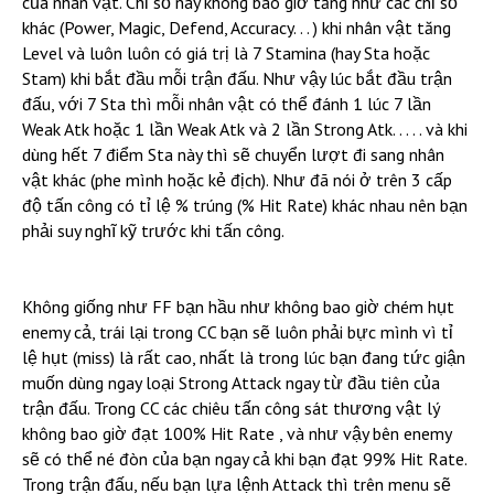
của nhân vật. Chỉ số này không bao giờ tăng như các chỉ số
khác (Power, Magic, Defend, Accuracy. . . ) khi nhân vật tăng
Level và luôn luôn có giá trị là 7 Stamina (hay Sta hoặc
Stam) khi bắt đầu mỗi trận đấu. Như vậy lúc bắt đầu trận
đấu, với 7 Sta thì mỗi nhân vật có thể đánh 1 lúc 7 lần
Weak Atk hoặc 1 lần Weak Atk và 2 lần Strong Atk. . . . . và khi
dùng hết 7 điểm Sta này thì sẽ chuyển lượt đi sang nhân
vật khác (phe mình hoặc kẻ địch). Như đã nói ở trên 3 cấp
độ tấn công có tỉ lệ % trúng (% Hit Rate) khác nhau nên bạn
phải suy nghĩ kỹ trước khi tấn công.
Không giống như FF bạn hầu như không bao giờ chém hụt
enemy cả, trái lại trong CC bạn sẽ luôn phải bực mình vì tỉ
lệ hụt (miss) là rất cao, nhất là trong lúc bạn đang tức giận
muốn dùng ngay loại Strong Attack ngay từ đầu tiên của
trận đấu. Trong CC các chiêu tấn công sát thương vật lý
không bao giờ đạt 100% Hit Rate , và như vậy bên enemy
sẽ có thể né đòn của bạn ngay cả khi bạn đạt 99% Hit Rate.
Trong trận đấu, nếu bạn lựa lệnh Attack thì trên menu sẽ