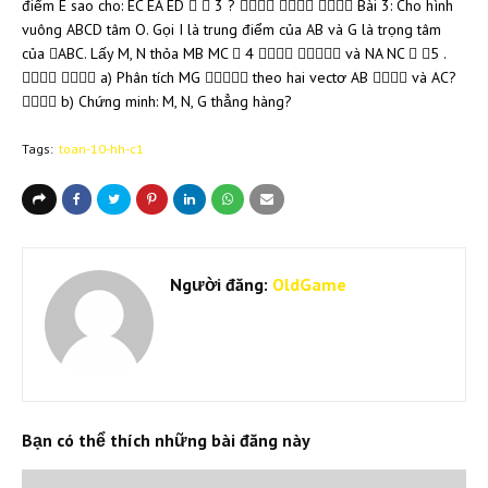
điểm E sao cho: EC EA ED   3 ?    Bài 3: Cho hình
vuông ABCD tâm O. Gọi I là trung điểm của AB và G là trọng tâm
của ABC. Lấy M, N thỏa MB MC  4   và NA NC  5 .
  a) Phân tích MG  theo hai vectơ AB  và AC?
 b) Chứng minh: M, N, G thẳng hàng?
Tags:
toan-10-hh-c1
Người đăng:
OldGame
Bạn có thể thích những bài đăng này