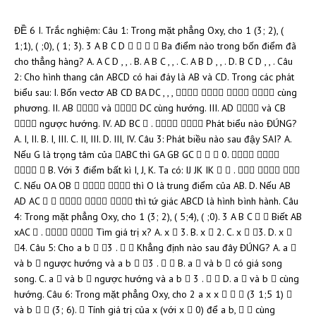
ĐỀ 6 I. Trắc nghiệm: Câu 1: Trong mặt phẳng Oxy, cho 1 (3; 2), (
1;1), ( ;0), ( 1; 3). 3 A B C D     Ba điểm nào trong bốn điểm đã
cho thẳng hàng? A. A C D , , . B. A B C , , . C. A B D , , . D. B C D , , . Câu
2: Cho hình thang cân ABCD có hai đáy là AB và CD. Trong các phát
biểu sau: I. Bốn vectơ AB CD BA DC , , ,     cùng
phương. II. AB  và  DC cùng hướng. III. AD  và CB
 ngược hướng. IV. AD BC  .   Phát biểu nào ĐÚNG?
A. I, II. B. I, III. C. II, III. D. III, IV. Câu 3: Phát biều nào sau đậy SAI? A.
Nếu G là trọng tâm của ABC thì GA GB GC    0.  
  B. Với 3 điểm bất kì I, J, K. Ta có: IJ JK IK   .   
C. Nếu OA OB    thì O là trung điểm của AB. D. Nếu AB
AD AC      thì tứ giác ABCD là hình bình hành. Câu
4: Trong mặt phẳng Oxy, cho 1 (3; 2), ( 5;4), ( ;0). 3 A B C   Biết AB
xAC  .   Tìm giá trị x? A. x  3. B. x  2. C. x  3. D. x 
4. Câu 5: Cho a b  3 .   Khẳng định nào sau đây ĐÚNG? A. a 
và b  ngược hướng và a b  3 .   B. a  và b  có giá song
song. C. a  và b  ngược hướng và a b  3 .   D. a  và b  cùng
hướng. Câu 6: Trong mặt phẳng Oxy, cho 2 a x x    (3 1;5 1) 
và b   (3; 6).  Tính giá trị của x (với x  0) để a b,   cùng