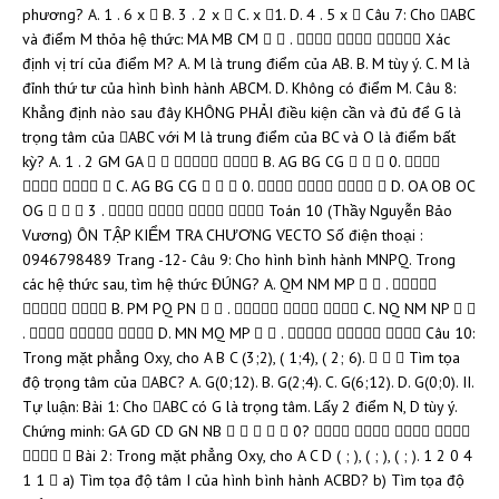
phương? A. 1 . 6 x  B. 3 . 2 x  C. x 1. D. 4 . 5 x  Câu 7: Cho ABC
và điểm M thỏa hệ thức: MA MB CM   .    Xác
định vị trí của điểm M? A. M là trung điểm của AB. B. M tùy ý. C. M là
đỉnh thứ tư của hình bình hành ABCM. D. Không có điểm M. Câu 8:
Khẳng định nào sau đây KHÔNG PHẢI điều kiện cần và đủ để G là
trọng tâm của ABC với M là trung điểm của BC và O là điểm bất
kỳ? A. 1 . 2 GM GA     B. AG BG CG    0. 
   C. AG BG CG    0.     D. OA OB OC
OG    3 .     Toán 10 (Thầy Nguyễn Bảo
Vương) ÔN TẬP KIỂM TRA CHƯƠNG VECTO Số điện thoại :
0946798489 Trang -12- Câu 9: Cho hình bình hành MNPQ. Trong
các hệ thức sau, tìm hệ thức ĐÚNG? A. QM NM MP   . 
  B. PM PQ PN   .    C. NQ NM NP  
.    D. MN MQ MP   .    Câu 10:
Trong mặt phẳng Oxy, cho A B C (3;2), ( 1;4), ( 2; 6).    Tìm tọa
độ trọng tâm của ABC? A. G(0;12). B. G(2;4). C. G(6;12). D. G(0;0). II.
Tự luận: Bài 1: Cho ABC có G là trọng tâm. Lấy 2 điểm N, D tùy ý.
Chứng minh: GA GD CD GN NB      0?    
  Bài 2: Trong mặt phẳng Oxy, cho A C D ( ; ), ( ; ), ( ; ). 1 2 0 4
1 1  a) Tìm tọa độ tâm I của hình bình hành ACBD? b) Tìm tọa độ