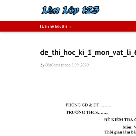
| Liên hệ học thêm
de_thi_hoc_ki_1_mon_vat_li_
by
OldGame
tháng 8 09, 2020