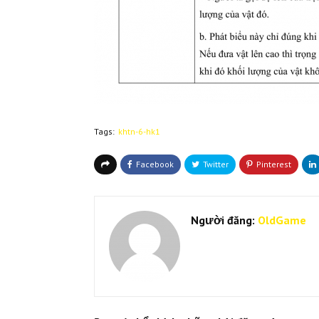
Tags:
khtn-6-hk1
Người đăng:
OldGame