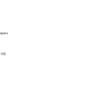
Snipers
~10)