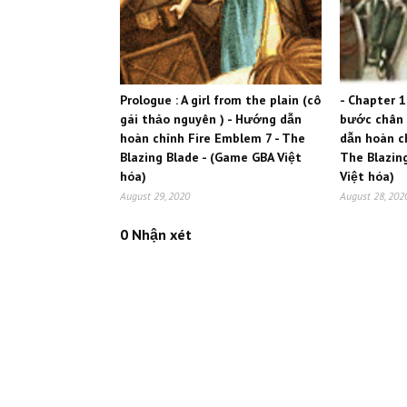
Prologue : A girl from the plain (cô
- Chapter 1
gái thảo nguyên ) - Hướng dẫn
bước chân 
hoàn chỉnh Fire Emblem 7 - The
dẫn hoàn c
Blazing Blade - (Game GBA Việt
The Blazin
hóa)
Việt hóa)
August 29, 2020
August 28, 202
0 Nhận xét