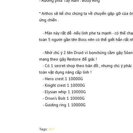
- Rương phía Tây Nam : Body Ring
* Arthos sẽ kể cho chúng ta về chuyến gặp gỡ của ông
ứng chiến .
- Màn này rất dễ -nếu lính phe ta mạnh - có thể chạ
toán 5 người gần tên Boss nên có thể giết hắn rất n
- Nhớ chú ý 2 tên Druid vì bọnchúng cầm gậy Silenc
mang theo gậy Restore để giải !
- Có 1 secret shop theo bản đồ , nhưng chú ý phải c
toàn vật dụng nâng cấp lính !
- Hero crest 1 10000G
- Knight crest 1 10000G
- Elysian whip 1 10000G
- Orion's Bolt 1 10000G
- Guiding ring 1 10000G
Tags:
fe7