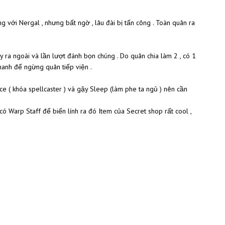
 với Nergal , nhưng bất ngờ , lâu đài bị tấn công . Toàn quân ra
y ra ngoài và lần lượt đánh bọn chúng . Do quân chia làm 2 , có 1
hanh để ngừng quân tiếp viện .
e ( khóa spellcaster ) và gậy Sleep (làm phe ta ngủ ) nên cần
ó Warp Staff để biến lính ra đó Item của Secret shop rất cool ,