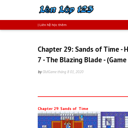
| Liên hệ học thêm
Chapter 29: Sands of Time -
7 - The Blazing Blade - (Game
by
OldGame
tháng 8 01, 2020
Chapter 29: Sands of Time