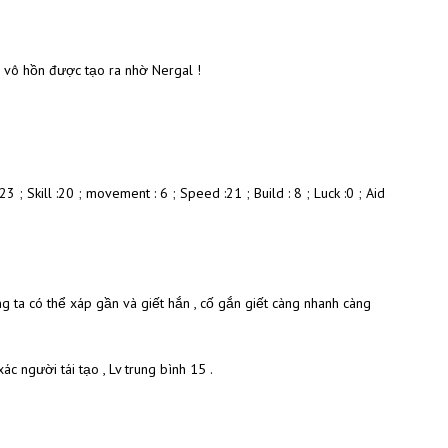
ác vô hồn được tạo ra nhờ Nergal !
3 ; Skill :20 ; movement : 6 ; Speed :21 ; Build : 8 ; Luck :0 ; Aid
úng ta có thể xáp gần và giết hắn , cố gắn giết càng nhanh càng
c người tái tạo , Lv trung bình 15 .