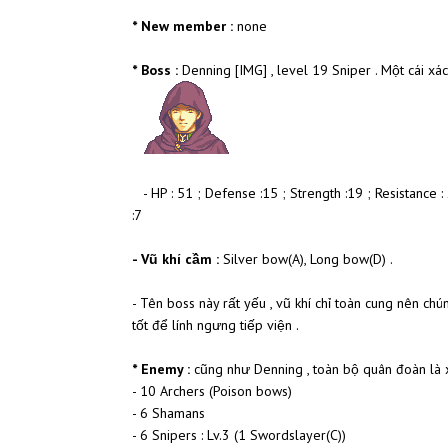
* New member :
none
* Boss :
Denning [​IMG] , level 19 Sniper . Một cái x
- HP : 51 ; Defense :15 ; Strength :19 ; Resistance : 2
:7
- Vũ khí cầm :
Silver bow(A), Long bow(D) .
- Tên boss này rất yếu , vũ khí chỉ toàn cung nên ch
tốt để lính ngưng tiếp viện .
* Enemy :
cũng như Denning , toàn bộ quân đoàn là xá
- 10 Archers (Poison bows)
- 6 Shamans
- 6 Snipers : Lv.3 (1 Swordslayer(C))