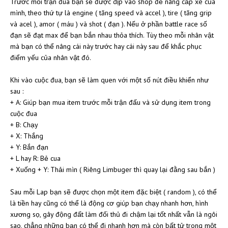
Trước mỗi trận đua bạn sẽ được dịp vào shop để nâng cấp xe của
mình, theo thứ tự là engine ( tăng speed và accel ), tire ( tăng grip
và acel ), amor ( máu ) và shot ( đạn ). Nếu ở phần battle race số
đạn sẽ đạt max để bạn bắn nhau thỏa thích. Tùy theo mỗi nhân vật
mà bạn có thể nâng cái này trước hay cái này sau để khắc phục
điểm yếu của nhân vật đó.
Khi vào cuộc đua, bạn sẽ làm quen với một số nút điều khiển như
sau :
+ A: Giúp bạn mua item trước mỗi trận đấu và sử dụng item trong
cuộc đua
+ B: Chạy
+ X: Thắng
+ Y: Bắn đạn
+ L hay R: Bẻ cua
+ Xuống + Y: Thải mìn ( Riêng Limbuger thì quay lại đằng sau bắn )
Sau mỗi Lap bạn sẽ được chọn một item đặc biệt ( random ), có thể
là tiền hay cũng có thể là động cơ giúp bạn chạy nhanh hơn, hình
xương sọ, gây động đất làm đối thủ đi chậm lại tốt nhất vẫn là ngôi
sao, chẳng những bạn có thể đi nhanh hơn mà còn bất tử trong một