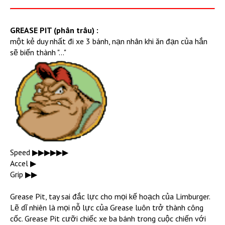
GREASE PIT (phân trâu) :
một kẻ duy nhất đi xe 3 bánh, nạn nhân khi ăn đạn của hắn
sẽ biến thành "..."
Speed ▶︎▶︎▶︎▶︎▶︎▶︎
Accel ▶︎
Grip ▶︎▶︎
Grease Pit, tay sai đắc lực cho mọi kế hoạch của Limburger.
Lẽ dĩ nhiên là mọi nỗ lực của Grease luôn trở thành công
cốc. Grease Pit cưỡi chiếc xe ba bánh trong cuộc chiến với