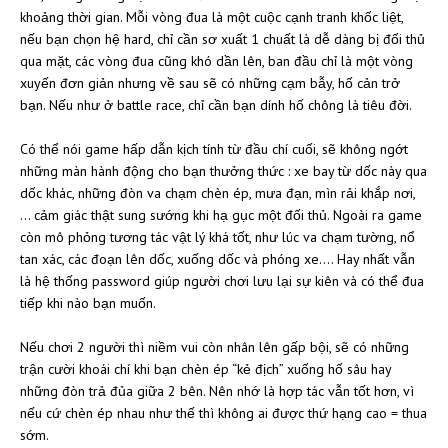
khoảng thời gian. Mỗi vòng đua là một cuộc cạnh tranh khốc liệt,
nếu bạn chọn hệ hard, chỉ cần sơ xuất 1 chuất là dễ dàng bị đối thủ
qua mặt, các vòng đua cũng khó dần lên, ban đầu chỉ là một vòng
xuyến đơn giản nhưng về sau sẽ có những cạm bẫy, hố cản trở
bạn. Nếu như ở battle race, chỉ cần bạn dính hố chông là tiêu đời.
Có thể nói game hấp dẫn kịch tính từ đầu chí cuối, sẽ không ngớt
những màn hành động cho bạn thưởng thức : xe bay từ dốc này qua
dốc khác, những đòn va chạm chèn ép, mưa đạn, mìn rải khắp nơi,
… cảm giác thật sung sướng khi hạ gục một đối thủ. Ngoài ra game
còn mô phỏng tương tác vật lý khá tốt, như lúc va chạm tường, nổ
tan xác, các đoạn lên dốc, xuống dốc và phóng xe…. Hay nhất vẫn
là hệ thống password giúp người chơi lưu lại sự kiên và có thể đua
tiếp khi nào bạn muốn.
Nếu chơi 2 người thì niềm vui còn nhân lên gấp bội, sẽ có những
trận cười khoái chí khi bạn chèn ép “kẻ địch” xuống hố sâu hay
những đòn trả đủa giữa 2 bên. Nên nhớ là hợp tác vẫn tốt hơn, vì
nếu cứ chèn ép nhau như thế thì không ai được thứ hạng cao = thua
sớm.