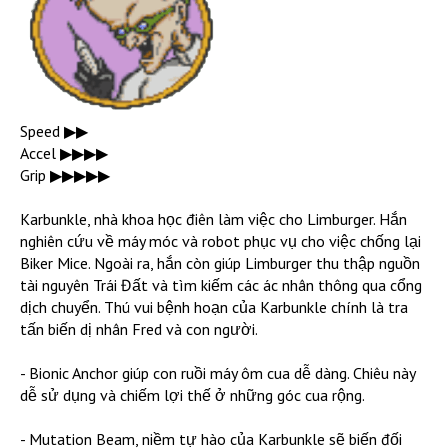
Speed ▶︎▶︎
Accel ▶︎▶︎▶︎▶︎
Grip ▶︎▶︎▶︎▶︎▶︎
Karbunkle, nhà khoa học điên làm việc cho Limburger. Hắn
nghiên cứu về máy móc và robot phục vụ cho việc chống lại
Biker Mice. Ngoài ra, hắn còn giúp Limburger thu thập nguồn
tài nguyên Trái Đất và tìm kiếm các ác nhân thông qua cổng
dịch chuyển. Thú vui bệnh hoạn của Karbunkle chính là tra
tấn biến dị nhân Fred và con người.
- Bionic Anchor giúp con ruồi máy ôm cua dễ dàng. Chiêu này
dễ sử dụng và chiếm lợi thế ở những góc cua rộng.
- Mutation Beam, niềm tự hào của Karbunkle sẽ biến đối