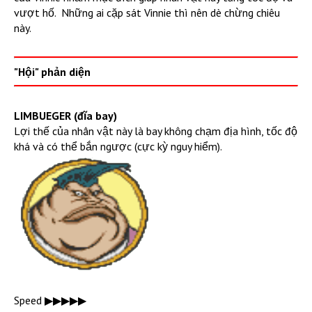
vượt hố. Những ai cặp sát Vinnie thì nên dè chừng chiêu
này.
"Hội" phản diện
LIMBUEGER (đĩa bay)
Lợi thế của nhân vật này là bay không chạm địa hình, tốc độ
khá và có thể bắn ngược (cực kỳ nguy hiểm).
Speed ▶︎▶︎▶︎▶︎▶︎