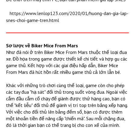
https://www.lenlop123.com/2020/01/huong-dan-gia-lap-
snes-choi-game-tren.html
Sơ lược về Biker Mice From Mars
Như đã nói ở trên Biker Mice From Mars thuộc thể loại đua
xe. Đồ họa trong game được thiết kế chi tiết và hợp gu các
game thủ. Kết hợp với các giai điệu hấp dẫn, Biker Mice
From Mars đã hút hồn rất nhiều game thủ cả lớn lẫn bé.
Khác với những trò chơi cùng thể loại, game còn cho phép
các tay đua "hạ sát" đối thủ trong suốt vòng đua. Ngoài việc
cắm đầu cắm cổ chạy để giành được thứ hạng cao, bạn có
thể "kết liễu" đối thủ để giành vị trí top trên bảng xếp hạng.
Với việc cho đối thủ lên bảng đếm số, bạn có được thêm
một khoản tiền để nâng cấp "chiến mã". Sau mỗi chặng đua,
đó là thời gian bạn có thể trang bị cho con xế của mình.