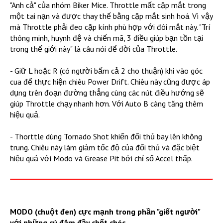
"Anh cả" của nhóm Biker Mice. Throttle mất cặp mắt trong
một tai nạn và được thay thế bằng cặp mắt sinh hoá. Vì vậy
mà Throttle phải đeo cặp kính phù hợp với đôi mắt này. "Trí
thông minh, huynh đệ và chiến mã, 3 điều giúp bạn tồn tại
trong thế giới này" là câu nói để đời của Throttle.
- Giữ L hoặc R (có người bấm cả 2 cho thuận) khi vào góc
cua để thực hiện chiêu Power Drift. Chiêu này cũng được áp
dụng trên đoạn đường thẳng cùng các nút điều hướng sẽ
giúp Throttle chạy nhanh hơn. Với Auto B càng tăng thêm
hiệu quả.
- Thorttle dùng Tornado Shot khiến đối thủ bay lên không
trung. Chiêu này làm giảm tốc độ của đối thủ và đặc biệt
hiệu quả với Modo và Grease Pit bởi chỉ số Accel thấp.
MODO (chuột đen) cực mạnh trong phần "giết người"
với những cú đâm đầy chết chóc.