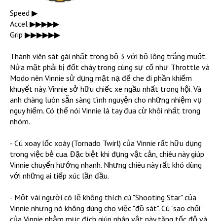
Speed ▶︎
Accel ▶︎▶︎▶︎▶︎▶︎
Grip ▶︎▶︎▶︎▶︎▶︎▶︎
Thành viên sát gái nhất trong bộ 3 với bộ lông trắng muốt.
Nửa mặt phải bị đốt cháy trong cùng sự cố như Throttle và
Modo nên Vinnie sử dụng mặt nạ để che đi phần khiếm
khuyết này. Vinnie sở hữu chiếc xe ngầu nhất trong hội. Và
anh chàng luôn sẵn sàng tình nguyện cho những nhiệm vụ
nguy hiểm. Có thể nói Vinnie là tay đua cừ khôi nhất trong
nhóm.
- Cú xoay lốc xoáy (Tornado Twirl) của Vinnie rất hữu dụng
trong việc bẻ cua. Đặc biệt khi đụng vật cản, chiêu này giúp
Vinnie chuyển hướng nhanh. Nhưng chiêu này rất khó dùng
với những ai tiếp xúc lần đầu.
- Một vài người có lẽ không thích cú "Shooting Star" của
Vinnie nhưng nó không dùng cho việc "đồ sát". Cú "sao chổi"
của Vinnie nhằm mục đích giúp nhân vật này tăng tốc độ và