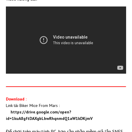
Download :
Link tải ​Biker Mice From Mars :
https://drive.google.com/open?
id=1kuA8gftDAXgbLbwRhqnmdQ1aW1kDKjmV
Để chơi trên máy tính PC, bạn cần phần mềm giả lập SNES