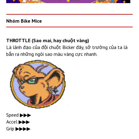
Nhóm Bike Mice
THROTTLE (Sao mai, hay chuột vàng)
Là lãnh đạo của đội chuột Bicker đây, sở trường của ta là
bắn ra những ngôi sao màu vàng cực nhanh.
Speed ▶︎▶︎▶︎
Accel ▶︎▶︎▶︎
Grip ▶︎▶︎▶︎▶︎