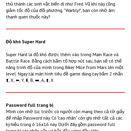
thủ thành các sinh vật biến dị như Fred. Vũ khí này cũng
giảm tốc độ của đối phương. "Warbly!", bạn còn nhớ âm
thanh quen thuộc này?
Độ khó Super Hard
Super Hard là độ khó được thêm vào trong Main Race và
Battle Race. Bằng cách bẩm tổ hợp nút sau, bạn sẽ có thể
nâng trình độ của mình trong Biker Mice from Mars lên một
level. Ngay tại màn hình tiêu đề game dùng tay bấm 2 nhấn
⬆️, X, ⬅️, Y, ⬇️, B, ➡️, A, ⬆️, X
Password full trang bị
Mình còn nhớ lúc trước có người còn mang theo cả tờ giấy
để nhập Password này. Có "cao nhân" còn ghi nhớ tất cả các
ký hiệu trong ô 16x16 này. Dưới đây gồm password full
trang bị các nhân vật và bắt đầu vòng đầu tiên.