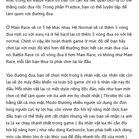
thắng cuộc đua rồi. Trong phần Practice, bạn có thể luyện tập để
làm quen với đường đua.
Ở Main Race sẽ có 3 hệ khác nhau. Hệ Normal sẽ có thêm 5 vòng
đua mới so với easy và ở hệ hard lại có thêm 5 vòng đua so với hệ
normal. Chính vì vậy, khi hoàn thành game ở mức độ dễ bạn hãy
chơi lại với mức độ khó hơn để thưởng thức hết các màn đua của
nó. Battle Race có số vòng đua ít hơn Main Race, và không như Main
Race, mỗi lần bạn thua là phải chơi lại từ đầu.
Vào đường đua, bạn sẽ chọn một trong 6 nhân vật, các nhân vật còn
lại sẽ do máy điều khiển và toàn bộ game chỉ có 6 nhân vật này thi
đấu. Mỗi nhân vật lại có một style riêng độc đáo, nếu như bạn mới
chơi có thể làm quen với ba anh em họ chuột nhất ( Throtte thì cân
bằng tất cả mọi mặt, Modo thường nhiều người sử dụng do đòn
tung người cực kỳ lợi hại, còn vinne đòi hỏi kỹ năng một chút, ban
đầu bạn có thể thấy anh rất chậm nhưng về sau bạn sẽ nhận ra anh
ta là xe chạy nhanh nhất trong game ). Ba nhân vật kia thì cần đòi
hỏi kỹ năng hơn ( như nếu dùng Karbuncle, bạn phải biết cách dùng
móc câu khéo léo ở các khúc cua để đẩy nhanh tốc độ của mình )