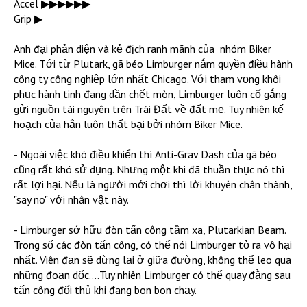
Accel ▶︎▶︎▶︎▶︎▶︎▶︎
Grip ▶︎
Anh đại phản diện và kẻ địch ranh mãnh của nhóm Biker
Mice. Tới từ Plutark, gã béo Limburger nắm quyền điều hành
công ty công nghiệp lớn nhất Chicago. Với tham vọng khôi
phục hành tinh đang dần chết mòn, Limburger luôn cố gắng
gửi nguồn tài nguyên trên Trái Đất về đất mẹ. Tuy nhiên kế
hoạch của hắn luôn thất bại bởi nhóm Biker Mice.
- Ngoài việc khó điều khiển thì Anti-Grav Dash của gã béo
cũng rất khó sử dụng. Nhưng một khi đã thuần thục nó thì
rất lợi hại. Nếu là người mới chơi thì lời khuyên chân thành,
"say no" với nhân vật này.
- Limburger sở hữu đòn tấn công tầm xa, Plutarkian Beam.
Trong số các đòn tấn công, có thể nói Limburger tỏ ra vô hại
nhất. Viên đạn sẽ dừng lại ở giữa đường, không thể leo qua
những đoạn dốc....Tuy nhiên Limburger có thể quay đằng sau
tấn công đối thủ khi đang bon bon chạy.