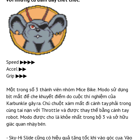
Speed ▶︎▶︎▶︎▶︎
Accel ▶︎▶︎
Grip ▶︎▶︎▶︎
Một trong số 3 thành viên nhóm Mice Bike. Modo sử dụng
bịt mắt để che khuyết điểm do cuộc thí nghiệm của
Karbunkle gây ra. Chú chuột xám mất đi cánh tay phải trong
cùng tai nạn với Throttle và được thay thế bằng cánh tay
robot. Modo được cho là khỏe nhất trong bộ 3 và sở hữu
giác quan nhạy bén.
- Sky-Hi Slide cũng có hiệu quả tăng tốc khi vào góc cua. Vào