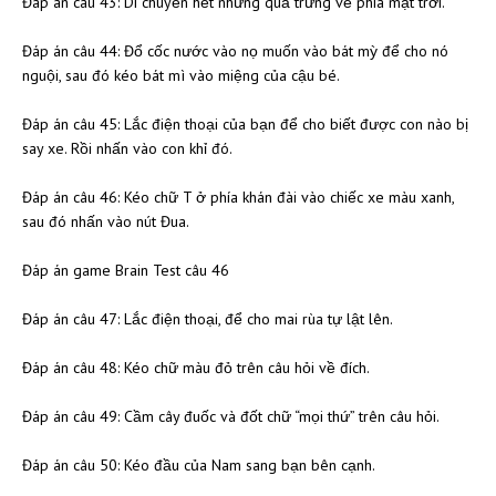
Đáp án câu 43: Di chuyển hết những quả trứng về phía mặt trời.
Đáp án câu 44: Đổ cốc nước vào nọ muốn vào bát mỳ để cho nó
nguội, sau đó kéo bát mì vào miệng của cậu bé.
Đáp án câu 45: Lắc điện thoại của bạn để cho biết được con nào bị
say xe. Rồi nhấn vào con khỉ đó.
Đáp án câu 46: Kéo chữ T ở phía khán đài vào chiếc xe màu xanh,
sau đó nhấn vào nút Đua.
Đáp án game Brain Test câu 46
Đáp án câu 47: Lắc điện thoại, để cho mai rùa tự lật lên.
Đáp án câu 48: Kéo chữ màu đỏ trên câu hỏi về đích.
Đáp án câu 49: Cầm cây đuốc và đốt chữ “mọi thứ” trên câu hỏi.
Đáp án câu 50: Kéo đầu của Nam sang bạn bên cạnh.