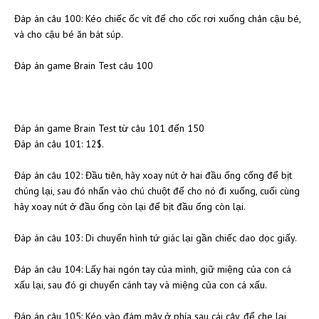
Đáp án câu 100: Kéo chiếc ốc vít để cho cốc rơi xuống chân cậu bé,
và cho cậu bé ăn bát súp.
Đáp án game Brain Test câu 100
Đáp án game Brain Test từ câu 101 đến 150
Đáp án câu 101: 12$.
Đáp án câu 102: Đầu tiên, hãy xoay nút ở hai đầu ống cống để bịt
chúng lại, sau đó nhấn vào chú chuột để cho nó đi xuống, cuối cùng
hãy xoay nút ở đầu ống còn lại để bịt đầu ống còn lại.
Đáp án câu 103: Di chuyển hình tứ giác lại gần chiếc dao dọc giấy.
Đáp án câu 104: Lấy hai ngón tay của mình, giữ miệng của con cá
xấu lại, sau đó gi chuyển cánh tay và miệng của con cá xấu.
Đáp án câu 105: Kéo vào đám mây ở phía sau cái cây, để che lại