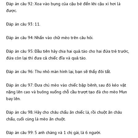
Đáp án câu 92: Xoa vào bụng của cậu bé đến khi cậu xì hơi là
được.
Đáp án câu 93: 11.
Đáp án câu 94: Nhấn vào chữ mèo trên câu hỏi.
Đáp án câu 95: Đầu tiên hãy chia hai quả táo cho hai đứa trẻ trước,
đứa còn lại thì đưa cả chiếc đĩa và quả táo.
Đáp án câu 96: Thu nhỏ màn hình lại, bạn sẽ thấy đôi tất.
Đáp án câu 97: Đưa chú mèo vào chiếc bập bênh, sau đó kéo vật
nặng lên cao và buông xuống chỗ cầu trượt tạo đà cho mèo Mun
bay lên.
Đáp án câu 98: Hãy cho châu chấu ăn chiếc lá, rồi chuột ăn châu
chấu, cuối cùng là mèo ăn chuột.
Đáp án câu 99: 5 anh chàng và 1 chị gái, là 6 người.