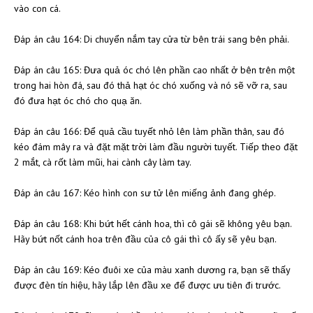
vào con cá.
Đáp án câu 164: Di chuyển nắm tay cửa từ bên trái sang bên phải.
Đáp án câu 165: Đưa quả óc chó lên phần cao nhất ở bên trên một
trong hai hòn đá, sau đó thả hạt óc chó xuống và nó sẽ vỡ ra, sau
đó đưa hạt óc chó cho quạ ăn.
Đáp án câu 166: Để quả cầu tuyết nhỏ lên làm phần thân, sau đó
kéo đám mây ra và đặt mặt trời làm đầu người tuyết. Tiếp theo đặt
2 mắt, cà rốt làm mũi, hai cành cây làm tay.
Đáp án câu 167: Kéo hình con sư tử lên miếng ảnh đang ghép.
Đáp án câu 168: Khi bứt hết cánh hoa, thì cô gái sẽ không yêu bạn.
Hãy bứt nốt cánh hoa trên đầu của cô gái thì cô ấy sẽ yêu bạn.
Đáp án câu 169: Kéo đuôi xe của màu xanh dương ra, bạn sẽ thấy
được đèn tín hiệu, hãy lắp lên đầu xe để được ưu tiên đi trước.