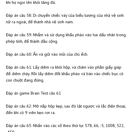
khi họ ngoi lên khỏi tảng đá.
Đáp án câu 58: Di chuyển chiếc váy của biểu tượng của nhà vệ sinh
nữ ra ngoài, để thành nhà vệ sinh nam.
Đáp án câu 59: Nhắm và sử dụng khẩu pháo vào hai dấu nhân trong
phép tính, để thành dầu cộng.
Đáp án câu 60: Ấn và giữ vào mũi của chú ếch.
Đáp án câu 61: Lấy diêm ra khỏi hộp, và châm vào phần giấy giáp
để diêm cháy. Rồi lấy diêm đốt khẩu pháo và bán vào chiếc bục có
con chuột đang đứng.
Đáp án game Brain Test câu 61
Đáp án câu 62: Mở nắp hộp kẹp, sau đó lật ngược và lắc điện thoại,
đến khi có 9 viên kẹo rơi ra.
Đáp án câu 63: Nhấn vào các số theo thứ tự: 578, 66, -5, 1008, 522,
-459.