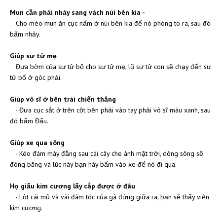
Mun cần phải nhảy sang vách núi bên kia -
Cho mèo mun ăn cục nấm ở núi bên kia để nó phóng to ra, sau đó
bấm nhảy.
Giúp sư tử mẹ
Đưa bờm của sư tử bố cho sư tử mẹ, lũ sư tử con sẽ chạy đến sư
tử bố ở góc phải.
Giúp võ sĩ ở bên trái chiến thắng
- Đưa cục sắt ở trên cột bên phải vào tay phải võ sĩ màu xanh, sau
đó bấm Đấu.
Giúp xe qua sông
- Kéo đám mây đằng sau cái cây che ánh mặt trời, dòng sông sẽ
đóng băng và lúc này bạn hãy bấm vào xe để nó đi qua.
Họ giấu kim cương lấy cắp được ở đâu
- Lột cái mũ và vài đám tóc của gã đứng giữa ra, bạn sẽ thấy viên
kim cương.