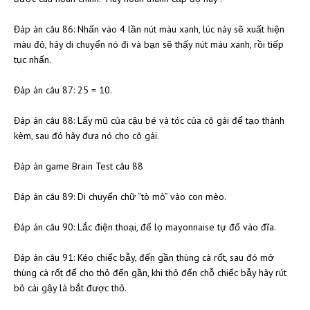
Đáp án câu 86: Nhấn vào 4 lần nút màu xanh, lúc này sẽ xuất hiện
màu đỏ, hãy di chuyển nó đi và bạn sẽ thấy nút màu xanh, rồi tiếp
tục nhấn.
Đáp án câu 87: 25 = 10.
Đáp án câu 88: Lấy mũ của cậu bé và tóc của cô gái để tạo thành
kèm, sau đó hãy đưa nó cho cô gái.
Đáp án game Brain Test câu 88
Đáp án câu 89: Di chuyển chữ “tò mò” vào con mèo.
Đáp án câu 90: Lắc điện thoại, để lọ mayonnaise tự đổ vào đĩa.
Đáp án câu 91: Kéo chiếc bẫy, đến gần thùng cà rốt, sau đó mở
thùng cà rốt để cho thỏ đến gần, khi thỏ đến chỗ chiếc bẫy hãy rút
bỏ cái gậy là bắt được thỏ.