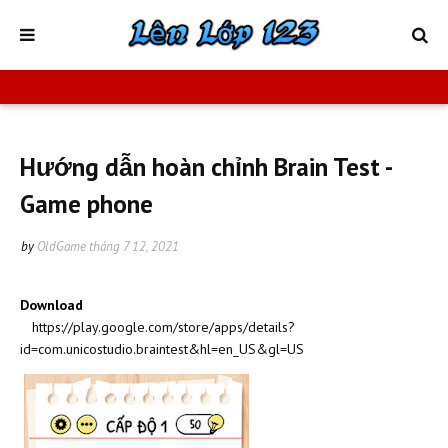
Hướng dẫn hoàn chỉnh Brain Test -
Game phone
by
OldGame
tháng 7 12, 2021
Download
https://play.google.com/store/apps/details?
id=com.unicostudio.braintest&hl=en_US&gl=US