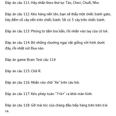
Đáp án câu 111: Hãy nhấn theo thứ tự: Táo, Cheri, Chuối, Nho.
Đáp án câu 112: Kéo hàng nến lên, bạn sẽ thấy một chiếc bánh gato,
hãy đếm số cây nến trên chiếc bánh. Sẽ có 5 cây trên chiếc bánh.
Đáp án câu 113: Phóng to tấm bia bắn, rồi nhấn vào tay của cô bé.
Đáp án câu 114: Bỏ những chướng ngại vật giống với hình dưới
đây, rồi nhất nút Đua nào.
Đáp án game Brain Test câu 114
Đáp án câu 115: Chữ R.
Đáp án câu 116: Nhấn vào chữ “Xe” trên câu hỏi.
Đáp án câu 117: Kéo phép toán: “7+6+” ra khỏi màn hình.
Đáp án câu 118: Gỡ mái tóc của chàng đầu bếp hàng trên bên trái
ra.