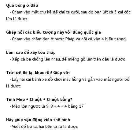
Quả bóng ở đâu
- Chạm vào mặt chú hề để chú ta cười, sau đó bạn lật cả 3 cái cốc
lên là được.
Ghép nối các biểu tượng này với đúng quốc gia
- Chạm vào chấm đen ở nước Pháp và nối cả vào 4 biểu tượng.
Làm sao để xây tòa tháp
- Xếp cả ba chống lên nhau, để miếng gỗ lên trên đầu là được.
Trời ơi! Bé lại khóc rồi! Giúp với
- Lấy hai cái bánh xe đồ chơi màu hồng và gắn vào mắt người bố
là được.
Tính Mèo + Chuột + Chuột bằng?
- Mèo lộn ngược là 9, 9 + 4 + 4 bằng 17
Hãy giúp vận động viên thể hình
- Vuốt để bỏ cả hai bên tạ ra là được.