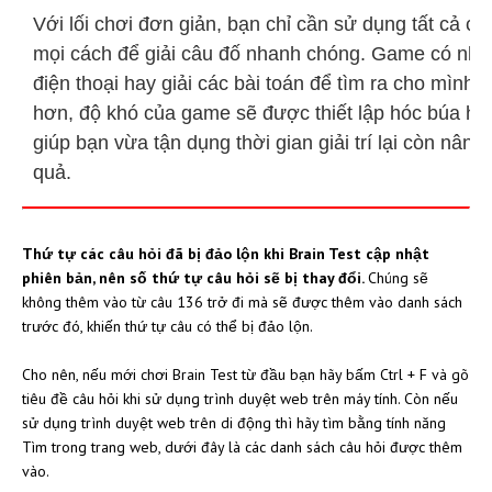
Với lối chơi đơn giản, bạn chỉ cần sử dụng tất cả cá
mọi cách để giải câu đố nhanh chóng. Game có nhiều
điện thoại hay giải các bài toán để tìm ra cho mình 
hơn, độ khó của game sẽ được thiết lập hóc búa hơ
giúp bạn vừa tận dụng thời gian giải trí lại còn nân
quả.
Thứ tự các câu hỏi đã bị đảo lộn khi Brain Test cập nhật
phiên bản, nên số thứ tự câu hỏi sẽ bị thay đổi.
Chúng sẽ
không thêm vào từ câu 136 trở đi mà sẽ được thêm vào danh sách
trước đó, khiến thứ tự câu có thể bị đảo lộn.
Cho nên, nếu mới chơi Brain Test từ đầu bạn hãy bấm Ctrl + F và gõ
tiêu đề câu hỏi khi sử dụng trình duyệt web trên máy tính. Còn nếu
sử dụng trình duyệt web trên di động thì hãy tìm bằng tính năng
Tìm trong trang web, dưới đây là các danh sách câu hỏi được thêm
vào.