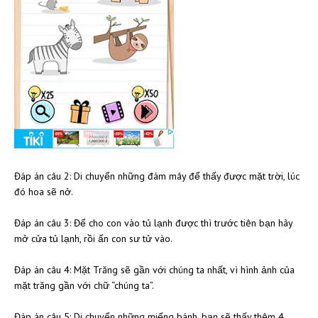
Đáp án câu 2: Di chuyển những đám mây để thấy được mặt trời, lúc
đó hoa sẽ nở.
Đáp án câu 3: Để cho con vào tủ lạnh được thì trước tiên bạn hãy
mở cửa tủ lạnh, rồi ấn con sư tử vào.
Đáp án câu 4: Mặt Trăng sẽ gần với chúng ta nhất, vì hình ảnh của
mặt trăng gần với chữ “chúng ta”.
Đáp án câu 5: Di chuyển những miếng bánh, bạn sẽ thấy thêm 4