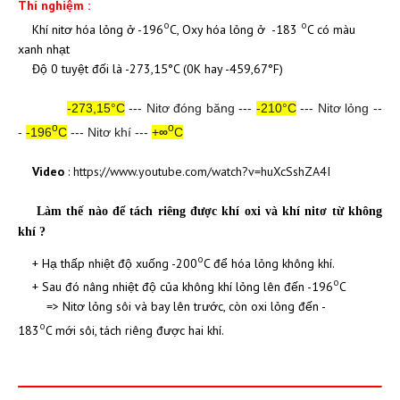
Thí nghiệm :
o
o
Khí nitơ hóa lỏng ở
-196
C, Oxy hóa lỏng ở -183
C có màu
xanh nhạt
Độ 0 tuyệt đối là -273,15°C (0K hay -459,67°F)
-273,15
°C
---
Nitơ
đóng băng ---
-210°C
---
Nitơ
lỏng --
o
o
-
-196
C
--- Nitơ khí ---
+
∞
C
Video
:
https://www.youtube.com/watch?v=huXcSshZA4I
Làm thế nào để tách riêng được khí oxi và khí nitơ từ không
khí ?
o
+ Hạ thấp nhiệt độ xuống -200
C
để hóa lỏng không khí.
o
+ Sau đó nâng nhiệt độ của không khí lỏng lên đến -196
C
=> Nitơ lỏng sôi và bay lên trước, còn oxi lỏng đến -
o
183
C
mới sôi, tách riêng được hai khí.