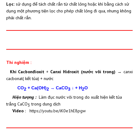
Lọc:
sử dụng để tách chất rắn từ chất lỏng hoặc khí bằng cách sử
dụng một phương tiện lọc cho phép chất lỏng đi qua, nhưng không
phải chất rắn.
Thí nghiệm :
Khí
Cacbonđioxit
+
Canxi Hidroxit (nước vôi trong)
→ canxi
cacbonat( kết tủa) + nước
CO
+
Ca(OH)
→ CaCO
↓ + H
O
2
2
3
2
Hiện tượng :
Làm đục nước vôi trong do xuất hiện kết tủa
trắng CaCO
trong dung dịch
3
Video :
https://youtu.be/iK0e1hE8pgw