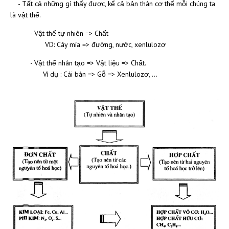
- Tất cả những gì thấy được, kể cả bản thân cơ thể mỗi chúng ta
là vật thể.
- Vật thể tự nhiên => Chất
VD: Cây mía => đường, nước, xenlulozơ
- Vật thể nhân tạo => Vật liệu => Chất.
Ví dụ : Cái bàn => Gỗ => Xenlulozơ, ...