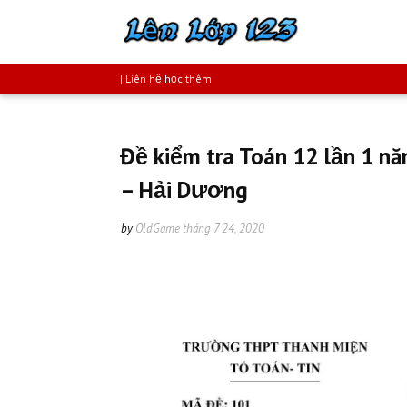
| Liên hệ học thêm
Đề kiểm tra Toán 12 lần 1 
– Hải Dương
by
OldGame
tháng 7 24, 2020