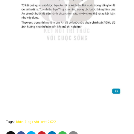
Tags:
khtn-7-sgk-sbt-kntt-2022