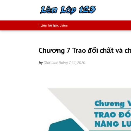
| Liên hệ học thêm
Chương 7 Trao đổi chất và c
by
OldGame
tháng 7 22, 2020