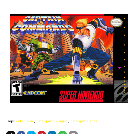
Tags:
cate-game
cate-game-2-nguoi
cate-game-snes