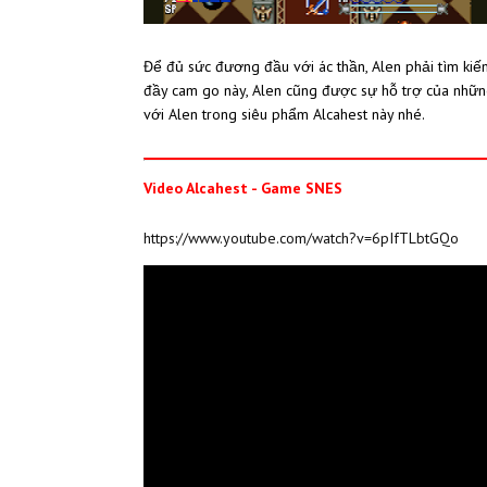
Để đủ sức đương đầu với ác thần, Alen phải tìm kiếm
đầy cam go này, Alen cũng được sự hỗ trợ của nhữn
với Alen trong siêu phẩm Alcahest này nhé.
Video Alcahest - Game SNES
https://www.youtube.com/watch?v=6pIfTLbtGQo