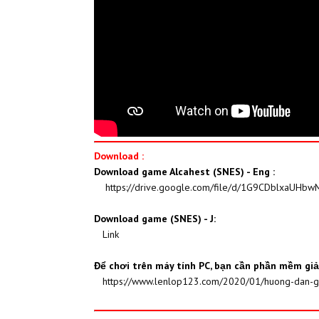
Download :
Download game Alcahest (SNES) - Eng :
https://drive.google.com/file/d/1G9CDblxaUHb
Download game (SNES) - J:
Link
Để chơi trên máy tính PC, bạn cần phần mềm g
https://www.lenlop123.com/2020/01/huong-dan-gi