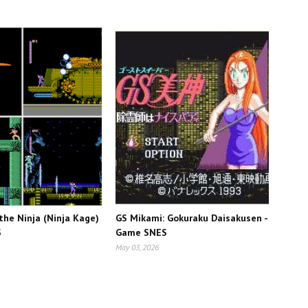
the Ninja (Ninja Kage)
GS Mikami: Gokuraku Daisakusen -
S
Game SNES
May 03, 2026