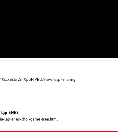
wMXccx8sbr2nIXpbNjVBU/view?usp=sharing
iả lập SNES
a-lap-snes-choi-game-tren.html