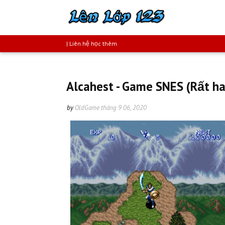
| Liên hệ học thêm
Alcahest - Game SNES (Rất ha
by
OldGame
tháng 9 06, 2020