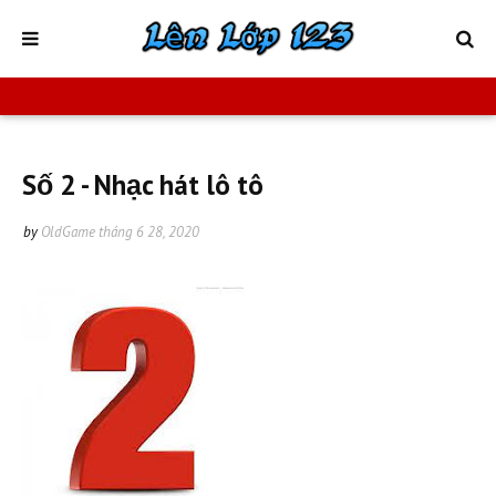
Số 2 - Nhạc hát lô tô
by
OldGame
tháng 6 28, 2020