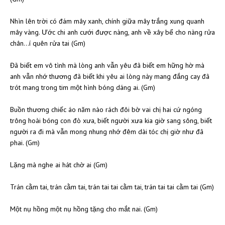
Nhìn lên trời có đám mây xanh, chính giữa mây trắng xung quanh
mây vàng. Ước chi anh cưới được nàng, anh về xây bể cho nàng rửa
chân…í quên rửa tai (Gm)
Đã biết em vô tình mà lòng anh vẫn yêu đã biết em hững hờ mà
anh vẫn nhớ thương đã biết khi yêu ai lòng này mang đắng cay đã
trót mang trong tim một hình bóng dáng ai. (Gm)
Buồn thương chiếc áo năm nào rách đôi bờ vai chị hai cứ ngóng
trông hoài bóng con đò xưa, biết người xưa kia giờ sang sông, biết
người ra đi mà vẫn mong nhung nhớ đêm dài tóc chị giờ như đã
phai. (Gm)
Lặng mà nghe ai hát chờ ai (Gm)
Trán cằm tai, trán cằm tai, trán tai tai cằm tai, trán tai tai cằm tai (Gm)
Một nụ hồng một nụ hồng tặng cho mắt nai. (Gm)