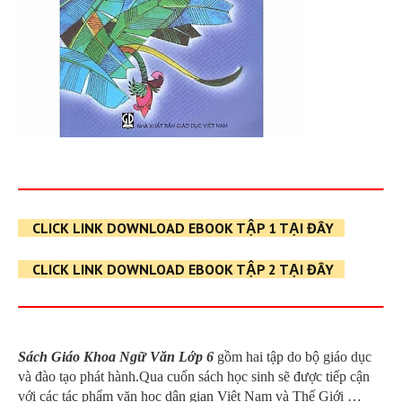
CLICK LINK DOWNLOAD EBOOK TẬP 1 TẠI ĐÂY
CLICK LINK DOWNLOAD EBOOK TẬP 2 TẠI ĐÂY
Sách Giáo Khoa Ngữ Văn Lớp 6
gồm hai tập do bộ giáo dục
và đào tạo phát hành.Qua cuốn sách học sinh sẽ được tiếp cận
với các tác phẩm văn học dân gian Việt Nam và Thế Giới …