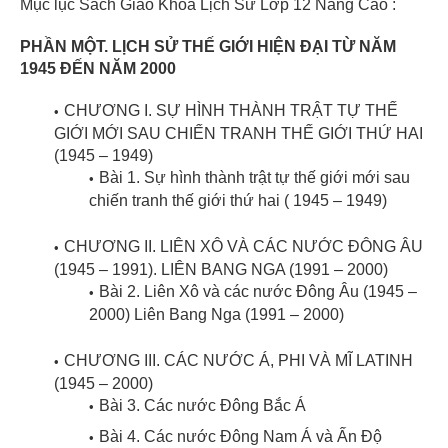
Mục lục Sách Giáo Khoa Lịch Sử Lớp 12 Nâng Cao :
PHẦN MỘT. LỊCH SỬ THẾ GIỚI HIỆN ĐẠI TỪ NĂM
1945 ĐẾN NĂM 2000
CHƯƠNG I. SỰ HÌNH THÀNH TRẬT TỰ THẾ
GIỚI MỚI SAU CHIẾN TRANH THẾ GIỚI THỨ HAI
(1945 – 1949)
Bài 1. Sự hình thành trật tự thế giới mới sau
chiến tranh thế giới thứ hai ( 1945 – 1949)
CHƯƠNG II. LIÊN XÔ VÀ CÁC NƯỚC ĐÔNG ÂU
(1945 – 1991). LIÊN BANG NGA (1991 – 2000)
Bài 2. Liên Xô và các nước Đông Âu (1945 –
2000) Liên Bang Nga (1991 – 2000)
CHƯƠNG III. CÁC NƯỚC Á, PHI VÀ MĨ LATINH
(1945 – 2000)
Bài 3. Các nước Đông Bắc Á
Bài 4. Các nước Đông Nam Á và Ấn Độ