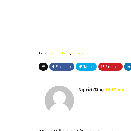
Tags:
daoduc-1-sgk
sgk-ctst
Người đăng:
OldGame