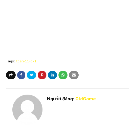
Tags:
toan-11-gk1
Người đăng:
OldGame