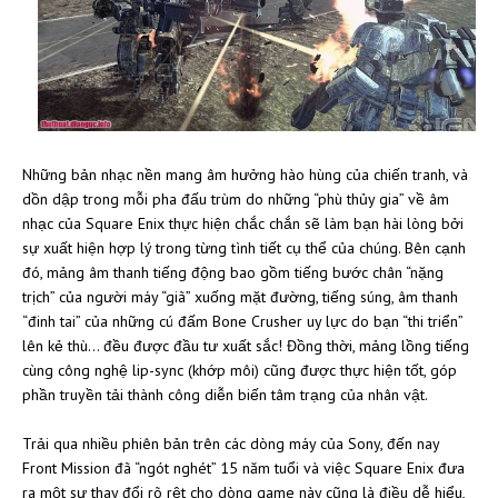
Những bản nhạc nền mang âm hưởng hào hùng của chiến tranh, và
dồn dập trong mỗi pha đấu trùm do những “phù thủy gia” về âm
nhạc của Square Enix thực hiện chắc chắn sẽ làm bạn hài lòng bởi
sự xuất hiện hợp lý trong từng tình tiết cụ thể của chúng. Bên cạnh
đó, mảng âm thanh tiếng động bao gồm tiếng bước chân “nặng
trịch” của người máy “giã” xuống mặt đường, tiếng súng, âm thanh
“đinh tai” của những cú đấm Bone Crusher uy lực do bạn “thi triển”
lên kẻ thù… đều được đầu tư xuất sắc! Đồng thời, mảng lồng tiếng
cùng công nghệ lip-sync (khớp môi) cũng được thực hiện tốt, góp
phần truyền tải thành công diễn biến tâm trạng của nhân vật.
Trải qua nhiều phiên bản trên các dòng máy của Sony, đến nay
Front Mission đã “ngót nghét” 15 năm tuổi và việc Square Enix đưa
ra một sự thay đổi rõ rệt cho dòng game này cũng là điều dễ hiểu,