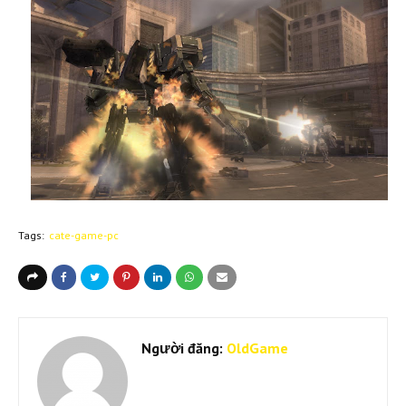
Tags:
cate-game-pc
Người đăng:
OldGame