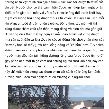
những nhân vật chính của tựa game – các Wanzer được thiết kế rất
chi tiết! Người chơi có thể cảm nhận được ánh thép lạnh ngắt phản
chiếu trên giáp trụ, một vài vết trầy xước không thể tránh khỏi, hay
thậm chí luồng hơi nóng được thổi ra từ chiếc Jet Pack sau lưng mỗi
khi Wanzer lướt đi trên chiến trường. Đồng thời, các món vũ khí
cũng được chăm chút cẩn thận, mang dáng vẻ hiện đại mà gần gũi,
dù không dựa theo bất kỳ nguyên mẫu nào. Nhân vật cũng được
nhà sản xuất đầu tư khá tốt vào các cử động (khi chơi phần chơi của
Ramsey bạn sẽ thấy!), trở nên sống động và “có hồn” hơn. Tuy nhiên,
không hiểu sao trang phục của nhân vật, và thậm chí cả giáp trụ của
người máy, đều tồn tại những đường răng cưa “chưa được tinh chế”
gây phần nào mất thiện cảm nơi những người chơi khó tính, hay các
fan vốn ưa thích sự hoàn hảo. Tuy nhiên, những khuyết điểm nhỏ
này chỉ xuất hiện trong các đoạn phim cắt cảnh và không làm ảnh
hưởng nhiều đến trải nghiệm chiến trường của người chơi.