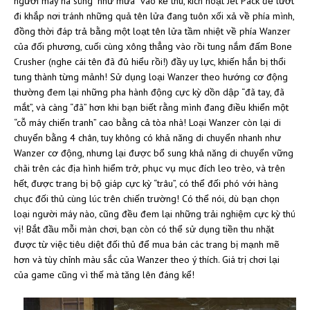
người máy nã súng “như mưa” vào kẻ thù, kích hoạt Jet Pack để lướt
đi khắp nơi tránh những quả tên lửa đang tuôn xối xả về phía mình,
đồng thời đáp trả bằng một loạt tên lửa tầm nhiệt về phía Wanzer
của đối phương, cuối cùng xông thẳng vào rồi tung nắm đấm Bone
Crusher (nghe cái tên đã đủ hiểu rồi!) đầy uy lực, khiến hắn bị thổi
tung thành từng mảnh! Sử dụng loại Wanzer theo hướng cơ động
thường đem lại những pha hành động cực kỳ dồn dập “đã tay, đã
mắt”, và càng “đã” hơn khi bạn biết rằng mình đang điều khiển một
“cỗ máy chiến tranh” cao bằng cả tòa nhà! Loại Wanzer còn lại di
chuyển bằng 4 chân, tuy không có khả năng di chuyển nhanh như
Wanzer cơ động, nhưng lại được bổ sung khả năng di chuyển vững
chãi trên các địa hình hiểm trở, phục vụ mục đích leo trèo, và trên
hết, được trang bị bộ giáp cực kỳ “trâu”, có thể đối phó với hàng
chục đối thủ cùng lúc trên chiến trường! Có thể nói, dù bạn chọn
loại người máy nào, cũng đều đem lại những trải nghiệm cực kỳ thú
vị! Bắt đầu mỗi màn chơi, bạn còn có thể sử dụng tiền thu nhặt
được từ việc tiêu diệt đối thủ để mua bán các trang bị mạnh mẽ
hơn và tùy chỉnh màu sắc của Wanzer theo ý thích. Giá trị chơi lại
của game cũng vì thế mà tăng lên đáng kể!