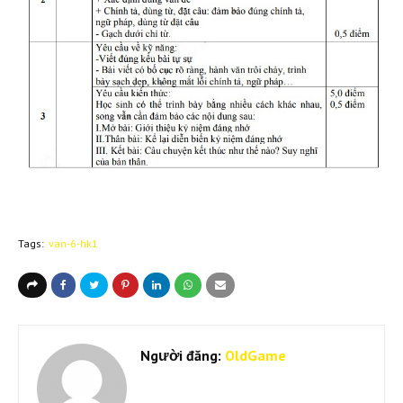
Tags:
van-6-hk1
Người đăng:
OldGame