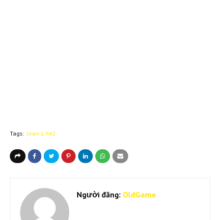
Tags:
toan-1-hk2
Người đăng:
OldGame