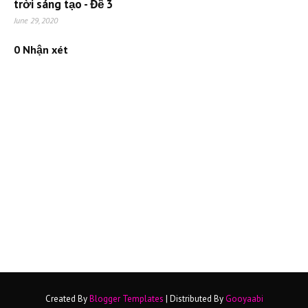
trời sáng tạo - Đề 3
June 29, 2020
0 Nhận xét
Created By
Blogger Templates
| Distributed By
Gooyaabi