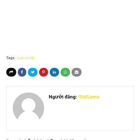
Tags:
toan-4-hk2
Người đăng:
OldGame