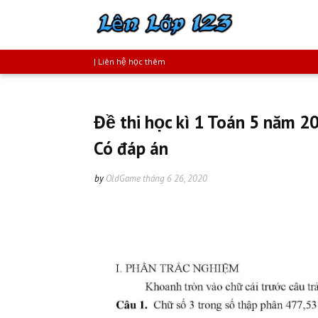
| Liên hệ học thêm
Đề thi học kì 1 Toán 5 năm 2
Có đáp án
by
OldGame
tháng 6 26, 2020