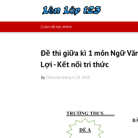
| Liên hệ học thêm
Đề thi giữa kì 1 môn Ngữ V
Lợi - Kết nối tri thức
by
OldGame
tháng 6 28, 2020