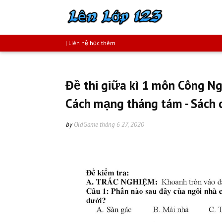
| Liên hệ học thêm
Đề thi giữa kì 1 môn Công 
Cách mạng tháng tám - Sách 
by
OldGame
tháng 6 27, 2020