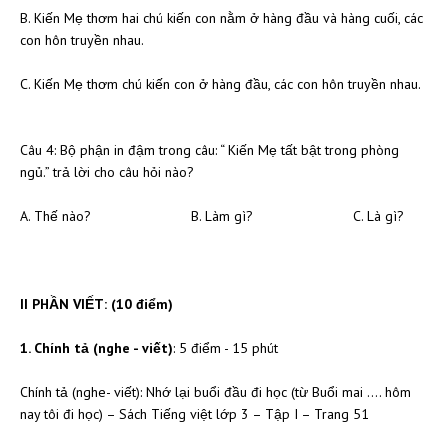
B. Kiến Mẹ thơm hai chú kiến con nằm ở hàng đầu và hàng cuối, các
con hôn truyền nhau.
C. Kiến Mẹ thơm chú kiến con ở hàng đầu, các con hôn truyền nhau.
Câu 4: Bộ phận in đậm trong câu: “ Kiến Mẹ tất bật trong phòng
ngủ.” trả lời cho câu hỏi nào?
A. Thế nào? B. Làm gì? C. Là gì?
II PHẦN VIẾT: (10 điểm)
1. Chính tả (nghe - viết)
: 5 điểm - 15 phút
Chính tả (nghe- viết): Nhớ lại buổi đầu đi học (từ Buổi mai …. hôm
nay tôi đi học) – Sách Tiếng việt lớp 3 – Tập I – Trang 51