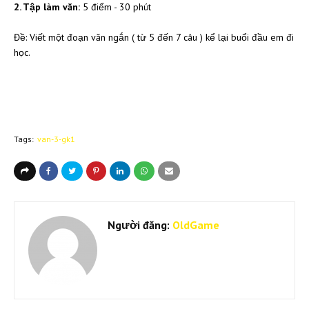
2. Tập làm văn:
5 điểm - 30 phút
Đề: Viết một đoạn văn ngắn ( từ 5 đến 7 câu ) kể lại buổi đầu em đi
học.
Tags:
van-3-gk1
Người đăng:
OldGame