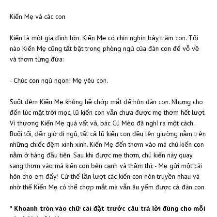
Kiến Mẹ và các con
Kiến là một gia đình lớn. Kiến Mẹ có chín nghìn bảy trăm con. Tối
nào Kiến Mẹ cũng tất bật trong phòng ngủ của đàn con để vỗ về
và thơm từng đứa:
- Chúc con ngủ ngon! Mẹ yêu con.
Suốt đêm Kiến Mẹ không hề chớp mắt để hôn đàn con. Nhưng cho
đến lúc mặt trời mọc, lũ kiến con vẫn chưa được mẹ thơm hết lượt.
Vì thương Kiến Mẹ quá vất vả, bác Cú Mèo đã nghỉ ra một cách.
Buổi tối, đến giờ đi ngủ, tất cả lũ kiến con đều lên giường nằm trên
những chiếc đệm xinh xinh. Kiến Mẹ đến thơm vào má chú kiến con
nằm ở hàng đầu tiên. Sau khi được mẹ thơm, chú kiến này quay
sang thơm vào má kiến con bên cạnh và thầm thì: - Mẹ gửi một cái
hôn cho em đấy! Cứ thế lần lượt các kiến con hôn truyền nhau và
nhờ thế Kiến Mẹ có thể chợp mắt mà vẫn âu yếm được cả đàn con.
* Khoanh tròn vào chữ cái đặt trước câu trả lời đúng cho mỗi