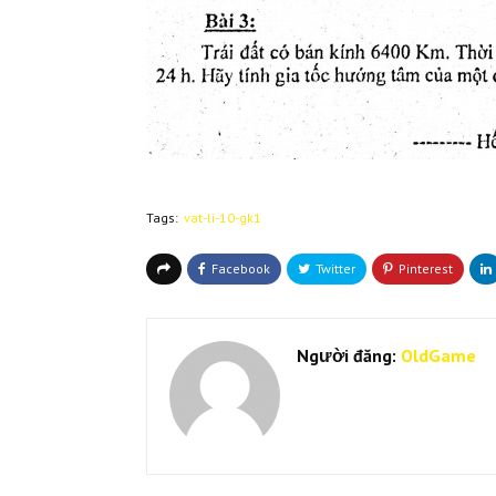
Tags:
vat-li-10-gk1
Người đăng:
OldGame