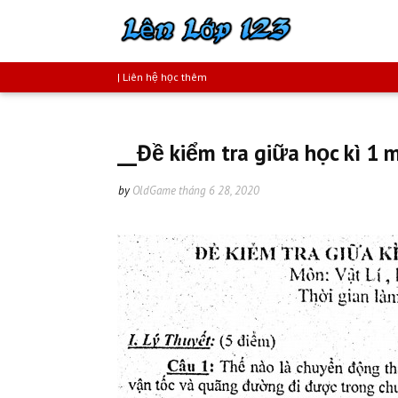
| Liên hệ học thêm
__Đề kiểm tra giữa học kì 1 
by
OldGame
tháng 6 28, 2020