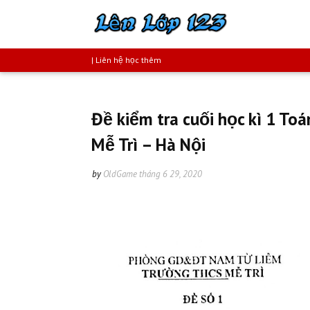
| Liên hệ học thêm
Đề kiểm tra cuối học kì 1 T
Mễ Trì – Hà Nội
by
OldGame
tháng 6 29, 2020