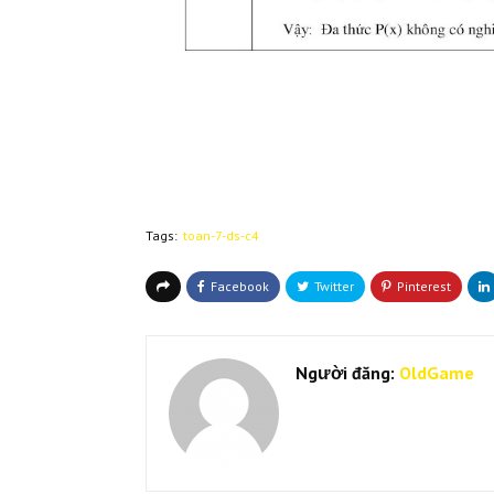
Tags:
toan-7-ds-c4
Người đăng:
OldGame