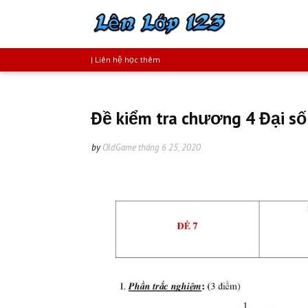
| Liên hệ học thêm
Đề kiểm tra chương 4 Đại số
by
OldGame
tháng 6 25, 2020