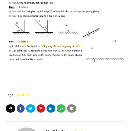
Tags:
vat-li-7-c1