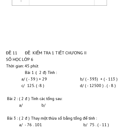
ĐỀ 11
ĐỀ KIỂM TRA 1 TIẾT CHƯƠNG II
SỐ HỌC LỚP 6
Thời gian: 45 phút
Bài 1 :( 2 đ) Tính :
a/ ( - 39 ) + 29 b/ ( - 393) + ( - 113 )
c/ 125. ( -8 ) d/ ( - 12500 ) . ( - 8 )
Bài 2 : ( 2 đ ) Tính các tổng sau:
a/ b/
Bài 3 : ( 2 đ ) Thay một thừa số bằng tổng để tính :
a/ - 76 . 101 b/ 75 . ( - 11 )