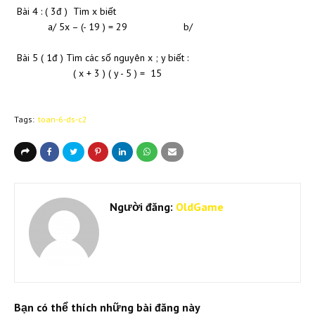
Bài 4 : ( 3đ ) Tìm x biết
a/ 5x – (- 19 ) = 29 b/
Bài 5 ( 1đ ) Tìm các số nguyên x ; y biết :
( x + 3 ) ( y - 5 ) = 15
Tags:
toan-6-ds-c2
Người đăng:
OldGame
Bạn có thể thích những bài đăng này