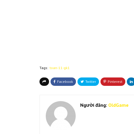
Tags:
toan-11-gk1
Người đăng:
OldGame