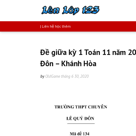
| Liên hệ học thêm
Đề giữa kỳ 1 Toán 11 năm 2
Đôn – Khánh Hòa
by
OldGame
tháng 6 30, 2020