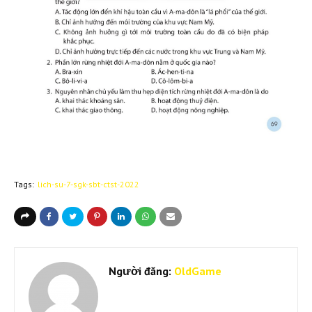
Tags:
lich-su-7-sgk-sbt-ctst-2022
Người đăng:
OldGame