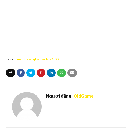
Tags:
tin-hoc-3-sgk-sgk-ctst-2022
Người đăng:
OldGame