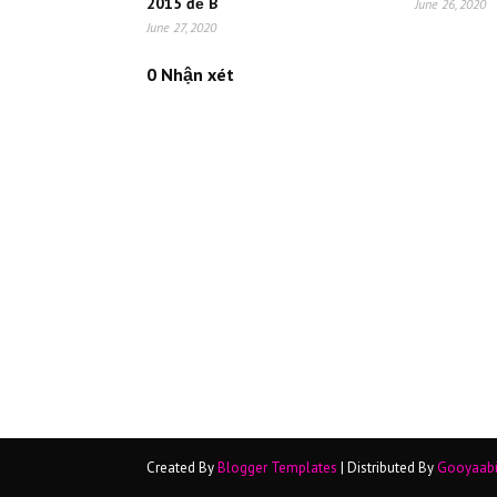
2015 đề B
June 26, 2020
June 27, 2020
0 Nhận xét
Created By
Blogger Templates
| Distributed By
Gooyaab