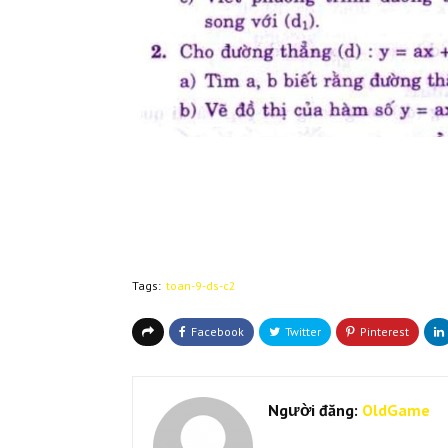
Tags:
toan-9-ds-c2
Người đăng:
OldGame