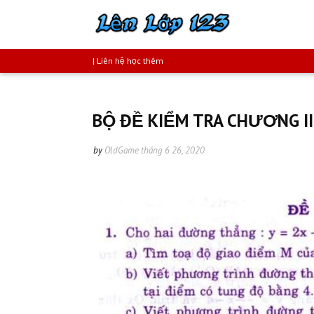
| Liên hệ học thêm
BỘ ĐỀ KIỂM TRA CHƯƠNG II 
by
OldGame
tháng 6 26, 2020