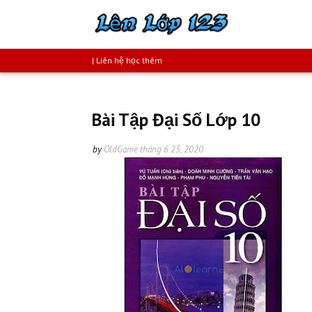
| Liên hệ học thêm
Bài Tập Đại Số Lớp 10
by
OldGame
tháng 6 25, 2020