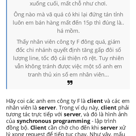
xuống cuối, mất chỗ như chơi.
Ông nào mà vã quá có khi lại đứng tán tỉnh
luôn em bán hàng mất đến 15p thì đúng là..
há mồm.
Thấy nhân viên công ty F đông quá, giám
đốc chi nhánh quyết định tăng gấp đôi số
lượng line, tốc độ cải thiện rõ rệt. Tuy nhiên
vẫn không tránh được việc một số anh em
tranh thủ xin số em nhân viên...
Hãy coi các anh em công ty F là
client
và các em
nhân viên là
server
. Trong ví dụ này,
client
phải
tương tác trực tiếp với
server
, và đó là hình ảnh
của
synchronous programming
- lập trình
đồng bộ.
Client
cần chờ cho đến khi
server
xử
lý xong request để tiếp tục chạy. Như vậy, mấu