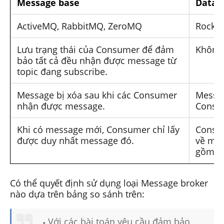
Message base
Data p
ActiveMQ, RabbitMQ, ZeroMQ
Rocket
Lưu trạng thái của Consumer để đảm
Không 
bảo tất cả đều nhận được message từ
topic đang subscribe.
Message bị xóa sau khi các Consumer
Messag
nhận được message.
Consu
Khi có message mới, Consumer chỉ lấy
Consum
được duy nhất message đó.
về một
gồm c
Có thể quyết định sử dụng loại Message broker
nào dựa trên bảng so sánh trên:
Với các bài toán yêu cầu đảm bảo