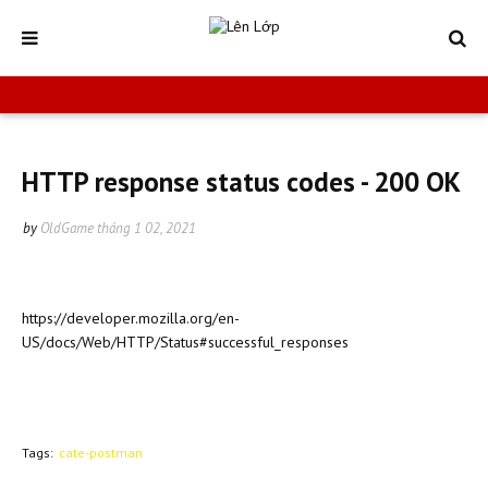
HTTP response status codes - 200 OK
by
OldGame
tháng 1 02, 2021
https://developer.mozilla.org/en-
US/docs/Web/HTTP/Status#successful_responses
Tags:
cate-postman