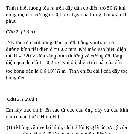
Tính nhiệt lượng tỏa ra trên dây dẫn có điện trở 50
Ω
khi
dòng điện có cường độ 0,15A chạy qua trong thời gian 10
phút.
Câu 2.
(1,0 đ)
Dây tóc của một bóng đèn sợi đốt bằng vonfram có
đường kính tiết diện d = 0,02 mm. Khi mắc vào hiệu điện
thế U = 220 V, đèn sáng bình thường và cường độ dòng
điện qua đèn là I = 0,25A. Khi đó, điện trở suất của dây
-7
tóc bóng đèn là 6,6.10
Ω.m.
Tính chiều dài l của dây tóc
bóng đèn.
Câu 3.
(
2.
0đ
)
Em hãy xác định tên các từ cực của ống dây và của kim
nam châm thử ở Hình H.1
(HS không cần vẽ lại hình, chỉ trả lời P, Q là từ cực gì của
ống dây; A, B là cực gì của nguồn điện? )