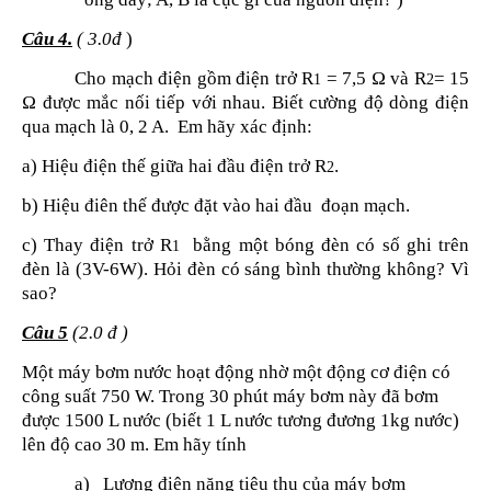
Câu 4.
( 3
.
0đ
)
Cho mạch điện gồm điện trở R
= 7,5 Ω
và R
= 15
1
2
Ω
được mắc nối tiếp với nhau. Biết c
ường độ d
ò
ng điện
qua mạch
là 0, 2 A.
Em hãy xác định:
a) Hiệu điện thế giữa hai đầu điện trở R
.
2
b) Hiệu điên thế được đặt vào hai đầu
đoạn mạch.
c) Thay điện trở R
bằng một bóng đèn có số ghi trên
1
đèn là (3V-6W). Hỏi đèn có sáng bình thường không? Vì
sao?
Câu 5
(
2.
0 đ )
Một máy bơm nước hoạt động nhờ một động cơ điện có
công suất 750 W. Trong 30 phút máy bơm này đã bơm
được 1500 L nước (biết 1 L nước tương đương 1kg nước)
lên độ cao 30 m. Em hãy tính
a)
Lượng điện năng tiêu thụ của máy bơm