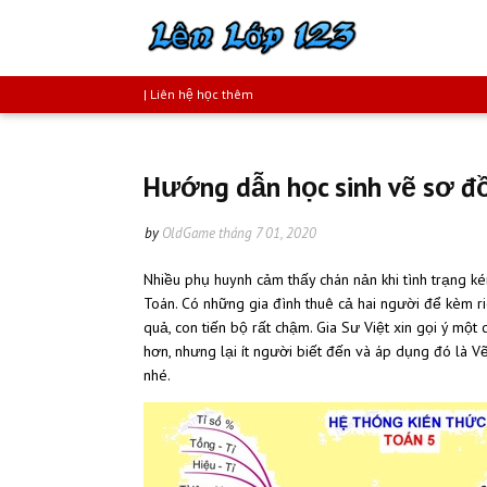
| Liên hệ học thêm
Hướng dẫn học sinh vẽ sơ đ
by
OldGame
tháng 7 01, 2020
Nhiều phụ huynh cảm thấy chán nản khi tình trạng k
Toán. Có những gia đình thuê cả hai người để kèm r
quả, con tiến bộ rất chậm. Gia Sư Việt xin gọi ý một
hơn, nhưng lại ít người biết đến và áp dụng đó là Vẽ
nhé.