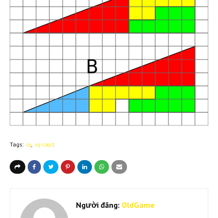
Tags:
iq
iq-cap1
Người đăng:
OldGame