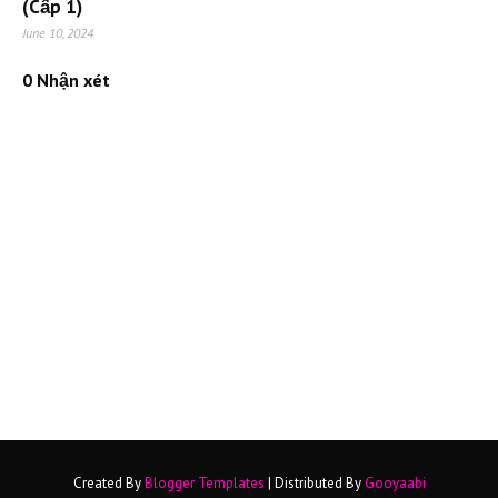
(Cấp 1)
June 10, 2024
0 Nhận xét
Created By
Blogger Templates
| Distributed By
Gooyaabi