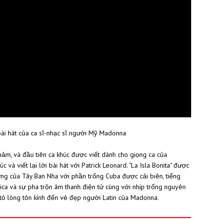
t bài hát của ca sĩ-nhạc sĩ người Mỹ Madonna
hảm, và đầu tiên ca khúc được viết dành cho giọng ca của
à viết lại lời bài hát với Patrick Leonard. "La Isla Bonita" được
g của Tây Ban Nha với phần trống Cuba được cải biên, tiếng
ica và sự pha trộn âm thanh điện tử cùng với nhịp trống nguyên
 tỏ lòng tôn kính đến vẻ đẹp người Latin của Madonna.