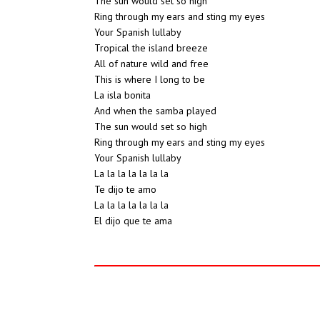
The sun would set so high
Ring through my ears and sting my eyes
Your Spanish lullaby
Tropical the island breeze
All of nature wild and free
This is where I long to be
La isla bonita
And when the samba played
The sun would set so high
Ring through my ears and sting my eyes
Your Spanish lullaby
La la la la la la la
Te dijo te amo
La la la la la la la
El dijo que te ama