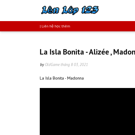
| Liên hệ học thêm
La Isla Bonita - Alizée , Mad
by
OldGame
tháng 8 03, 2021
La Isla Bonita - Madonna