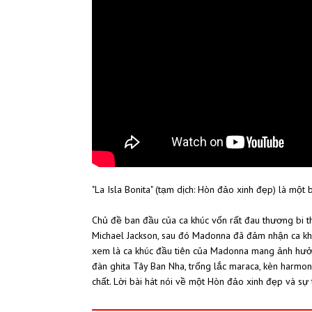
"La Isla Bonita" (tạm dịch: Hòn đảo xinh đẹp) là mộ
Chủ đề ban đầu của ca khúc vốn rất đau thương bi t
Michael Jackson, sau đó Madonna đã đảm nhận ca khúc v
xem là ca khúc đầu tiên của Madonna mang ảnh hưởn
đàn ghita Tây Ban Nha, trống lắc maraca, kèn harmon
chất. Lời bài hát nói về một Hòn đảo xinh đẹp và sự