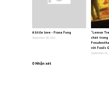
A little love - Fiona Fung
“Lemon Tre
chát trong
September 08, 2021
Freudentha
với Fool’s 
September 01,
0 Nhận xét