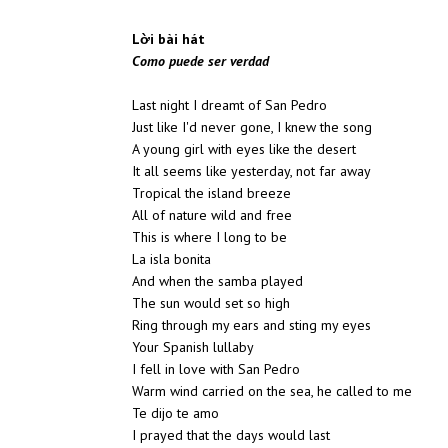
Lời bài hát
Como puede ser verdad
Last night I dreamt of San Pedro
Just like I'd never gone, I knew the song
A young girl with eyes like the desert
It all seems like yesterday, not far away
Tropical the island breeze
All of nature wild and free
This is where I long to be
La isla bonita
And when the samba played
The sun would set so high
Ring through my ears and sting my eyes
Your Spanish lullaby
I fell in love with San Pedro
Warm wind carried on the sea, he called to me
Te dijo te amo
I prayed that the days would last